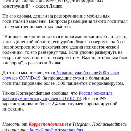
госпиталь на 60 койкомест, он будет из модульных
конструкций", - сказал Ляшко.
По его словам, деньги на разворачивание мобильных
госпиталей выделены. Вопросы размещения такого госпиталя
- на усмотрении местных властей.
"Вопросы локации остаются вопросами локаций. Если где-то,
как в Донецкой области, его удобно будет развернуть на базе
новопостроенного трехэтажного здания психиатрической
больницы, то его развернут там. Если удобно развернуть на
открытой местности, то развернут там. Важно, чтобы там был
кислород", - рассказал Ляшко.
До этого мы писали, что
в Украине уже больше 800 тысяч
случаев COVID-19
. За прошедшие сутки в больницы
госпитализированы более 1500 пациентов с коронавирусом.
Также Korrespondent.net сообщал, что
Россия обновила
максимум по числу случаев COVID-19
. Всего в РФ
зарегистрировано более 2,4 млн случаев коронавирусной
инфекции.
Новости от
Корреспондент.net
в Telegram. Подписывайтесь
на наш канал
https://t.me/korrespondentnet