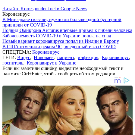
Читайте Korrespondent.net в Google News
Коронавирус
В Минздраве сказали, нужно ли больше одной бустерной
прививки от COVID-19
Подвид Омикрона Arcturus впервые привел к гибели человека
Заболеваемость COVID-19 в Украине пошла на спад
Новый вариант коронавируса попал из Индии в Европу
В США отменили режим ЧС, введенный из-за COVID
СПЕЦТЕМА:
Коронавирус
ТЕГИ:
Вирус
,
Николаев
,
пациент
,
инфекция
,
Коронавирус
,
госпиталь
,
Коронавирус в Украине
Если вы заметили ошибку, выделите необходимый текст и
нажмите Ctrl+Enter, чтобы сообщить об этом редакции.