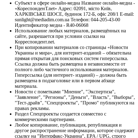
Субъект в сфере онлайн-медиа Название онлайн-медиа -
«КореспонденТ.net» Адрес: 02091, місто Київ,
ХАРКІВСЬКЕ ШОСЕ, будинок 172-Б, офіс 208/1 E-mail:
sunlight@mediadim.com.ua
Телефон: 044-205-43-00
Идентификатор медиа - R40-06068
Использование любых материалов, размещённых на
сайте, разрешается при условии ссылки на
Корреспондент.net.
При копировании материалов со страницы «Новости
Украины и мира», для интернет-изданий – обязательна
прямая открытая для поисковых систем гиперссылка.
Ссылка должна быть размещена в независимости от
полного либо частичного использования материалов.
Гиперссылка (для интернет- изданий) – должна быть
размещена в подзаголовке или в первом абзаце
материала.
Новости с пометками "Мнение", "Экспертиза",
"Заявление", "Регионы", "Деньги", "Власть", "Выборы",
"Тест-драйв", "Спецпроекты", "Промо" публикуются на
правах рекламы.
Раздел Спецпроекты создается совместно с
коммерческими партнерами.
Любое копирование, публикация, републикация и
другое распространение информации, которое содержит
ссылку на "Интерфакс-Украина", EPA / UPG, строго