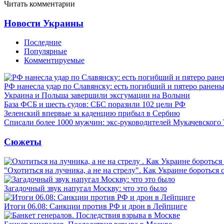
Читать комментарии
Новости Украины
Последние
Популярные
Комментируемые
РФ нанесла удар по Славянску: есть погибший и пятеро ранен
Украина и Польша завершили эксгумации на Волыни
База ФСБ и шесть судов: СБС поразили 102 цели РФ
Зеленский впервые за каденцию прибыл в Сербию
Списали более 1000 мужчин: экс-руководителей Мукачевского
Сюжеты
"Охотиться на лучника, а не на стрелу". Как Украине бороться 
Загадочный звук напугал Москву: что это было
Итоги 06.08: Санкции против РФ и дрон в Лейпциге