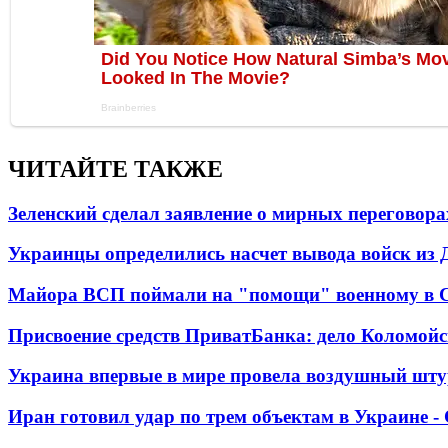
ЧИТАЙТЕ ТАКЖЕ
Зеленский сделал заявление о мирных переговора
Украинцы определились насчет вывода войск из 
Майора ВСП поймали на "помощи" военному в
Присвоение средств ПриватБанка: дело Коломойс
Украина впервые в мире провела воздушный шту
Иран готовил удар по трем объектам в Украине 