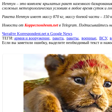
Нептун – это комплекс крылатых ракет наземного базирования 
сложных метеорологических условиях в любое время суток и г
Ракета Нептун имеет массу 870 кг, массу боевой части – 150 кг
Новости от
Корреспондент.net
в Telegram. Подписывайтесь н
Читайте Korrespondent.net в Google News
ТЕГИ:
армия и вооружение
,
ракета
,
ракеты
,
военные
,
ВСУ
,
в
Если вы заметили ошибку, выделите необходимый текст и нажми