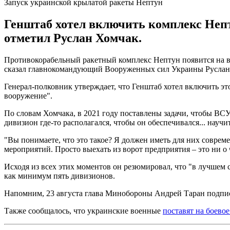
Запуск украинской крылатой ракеты Нептун
Генштаб хотел включить комплекс Нептун
отметил Руслан Хомчак.
Противокорабельный ракетный комплекс Нептун появится на воо
сказал главнокомандующий Вооруженных сил Украины Руслан
Генерал-полковник утверждает, что Генштаб хотел включить этот
вооружение".
По словам Хомчака, в 2021 году поставлены задачи, чтобы ВСУ
дивизион где-то располагался, чтобы он обеспечивался... науч
"Вы понимаете, что это такое? Я должен иметь для них совреме
мероприятий. Просто выехать из ворот предприятия – это ни о 
Исходя из всех этих моментов он резюмировал, что "в лучшем 
как минимум пять дивизионов.
Напомним, 23 августа глава Минобороны Андрей Таран подп
Также сообщалось, что украинские военные
поставят на боево