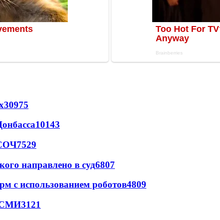
х
30975
Донбасса
10143
 СОЧ
7529
кого направлено в суд
6807
рм с использованием роботов
4809
- СМИ
3121