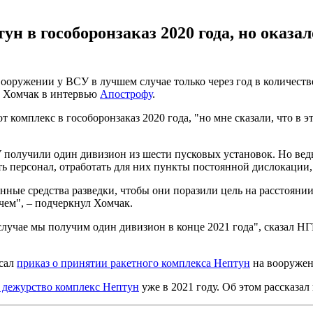
 в гособоронзаказ 2020 года, но оказалос
ружении у ВСУ в лучшем случае только через год в количестве 
 Хомчак в интервью
Апострофу
.
 комплекс в гособоронзаказ 2020 года, "но мне сказали, что в эт
 получили один дивизион из шести пусковых установок. Но ведь
ить персонал, отработать для них пункты постоянной дислокации,
нные средства разведки, чтобы они поразили цель на расстоянии 
чем", – подчеркнул Хомчак.
случае мы получим один дивизион в конце 2021 года", сказал НГ
исал
приказ о принятии ракетного комплекса Нептун
на вооружен
е дежурство комплекс Нептун
уже в 2021 году. Об этом расска