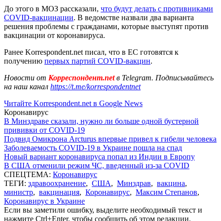
До этого в МОЗ рассказали,
что будут делать с противниками
COVID-вакцинации
. В ведомстве назвали два варианта
решения проблемы с гражданами, которые выступят против
вакцинации от коронавируса.
Ранее Korrespondent.net писал, что в ЕС готовятся к
получению
первых партий COVID-вакцин
.
Новости от
Корреспондент.net
в Telegram. Подписывайтесь
на наш канал
https://t.me/korrespondentnet
Читайте Korrespondent.net в Google News
Коронавирус
В Минздраве сказали, нужно ли больше одной бустерной
прививки от COVID-19
Подвид Омикрона Arcturus впервые привел к гибели человека
Заболеваемость COVID-19 в Украине пошла на спад
Новый вариант коронавируса попал из Индии в Европу
В США отменили режим ЧС, введенный из-за COVID
СПЕЦТЕМА:
Коронавирус
ТЕГИ:
здравоохранение
,
США
,
Минздрав
,
вакцина
,
министр
,
вакцинация
,
Коронавирус
,
Максим Степанов
,
Коронавирус в Украине
Если вы заметили ошибку, выделите необходимый текст и
нажмите Ctrl+Enter, чтобы сообщить об этом редакции.