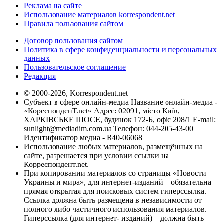
Реклама на сайте
Использование материалов korrespondent.net
Правила пользования сайтом
Договор пользования сайтом
Политика в сфере конфиденциальности и персональных
данных
Пользовательское соглашение
Редакция
© 2000-2026, Korrespondent.net
Субъект в сфере онлайн-медиа Название онлайн-медиа -
«КореспонденТ.net» Адрес: 02091, місто Київ,
ХАРКІВСЬКЕ ШОСЕ, будинок 172-Б, офіс 208/1 E-mail:
sunlight@mediadim.com.ua
Телефон: 044-205-43-00
Идентификатор медиа - R40-06068
Использование любых материалов, размещённых на
сайте, разрешается при условии ссылки на
Корреспондент.net.
При копировании материалов со страницы «Новости
Украины и мира», для интернет-изданий – обязательна
прямая открытая для поисковых систем гиперссылка.
Ссылка должна быть размещена в независимости от
полного либо частичного использования материалов.
Гиперссылка (для интернет- изданий) – должна быть