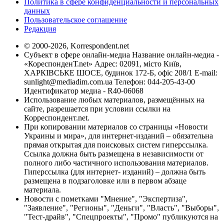
Политика в сфере конфиденциальности и персональных
данных
Пользовательское соглашение
Редакция
© 2000-2026, Korrespondent.net
Субъект в сфере онлайн-медиа Название онлайн-медиа -
«КореспонденТ.net» Адрес: 02091, місто Київ,
ХАРКІВСЬКЕ ШОСЕ, будинок 172-Б, офіс 208/1 E-mail:
sunlight@mediadim.com.ua
Телефон: 044-205-43-00
Идентификатор медиа - R40-06068
Использование любых материалов, размещённых на
сайте, разрешается при условии ссылки на
Корреспондент.net.
При копировании материалов со страницы «Новости
Украины и мира», для интернет-изданий – обязательна
прямая открытая для поисковых систем гиперссылка.
Ссылка должна быть размещена в независимости от
полного либо частичного использования материалов.
Гиперссылка (для интернет- изданий) – должна быть
размещена в подзаголовке или в первом абзаце
материала.
Новости с пометками "Мнение", "Экспертиза",
"Заявление", "Регионы", "Деньги", "Власть", "Выборы",
"Тест-драйв", "Спецпроекты", "Промо" публикуются на