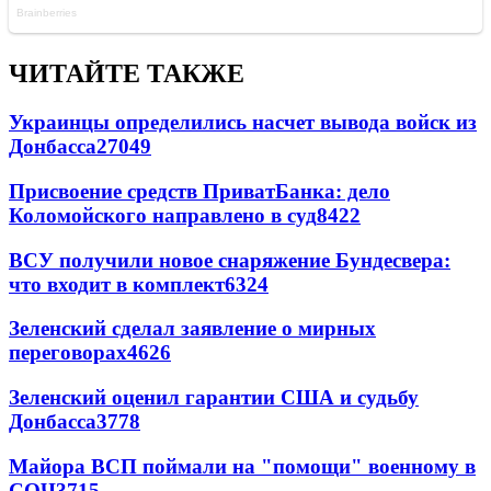
ЧИТАЙТЕ ТАКЖЕ
Украинцы определились насчет вывода войск из
Донбасса
27049
Присвоение средств ПриватБанка: дело
Коломойского направлено в суд
8422
ВСУ получили новое снаряжение Бундесвера:
что входит в комплект
6324
Зеленский сделал заявление о мирных
переговорах
4626
Зеленский оценил гарантии США и судьбу
Донбасса
3778
Майора ВСП поймали на "помощи" военному в
СОЧ
3715