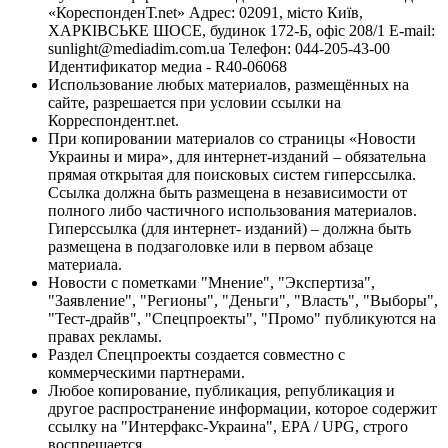
«КореспонденТ.net» Адрес: 02091, місто Київ,
ХАРКІВСЬКЕ ШОСЕ, будинок 172-Б, офіс 208/1 E-mail:
sunlight@mediadim.com.ua
Телефон: 044-205-43-00
Идентификатор медиа - R40-06068
Использование любых материалов, размещённых на
сайте, разрешается при условии ссылки на
Корреспондент.net.
При копировании материалов со страницы «Новости
Украины и мира», для интернет-изданий – обязательна
прямая открытая для поисковых систем гиперссылка.
Ссылка должна быть размещена в независимости от
полного либо частичного использования материалов.
Гиперссылка (для интернет- изданий) – должна быть
размещена в подзаголовке или в первом абзаце
материала.
Новости с пометками "Мнение", "Экспертиза",
"Заявление", "Регионы", "Деньги", "Власть", "Выборы",
"Тест-драйв", "Спецпроекты", "Промо" публикуются на
правах рекламы.
Раздел Спецпроекты создается совместно с
коммерческими партнерами.
Любое копирование, публикация, републикация и
другое распространение информации, которое содержит
ссылку на "Интерфакс-Украина", EPA / UPG, строго
воспрещается.