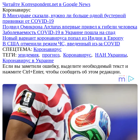
Читайте Korrespondent.net в Google News
Коронавирус
В Минздраве сказали, нужно ли больше одной бустерной
прививки от COVID-19
Подвид Омикрона Arcturus впервые привел к гибели человека
Заболеваемость COVID-19 в Украине пошла на спад
Новый вариант коронавируса попал из Индии в Европу
В США отменили режим ЧС, введенный из-за COVID
СПЕЦТЕМА:
Коронавирус
ТЕГИ:
эпидемия
,
прогноз
,
Коронавирус
,
НАН Украины
,
Коронавирус в Украине
Если вы заметили ошибку, выделите необходимый текст и
нажмите Ctrl+Enter, чтобы сообщить об этом редакции.