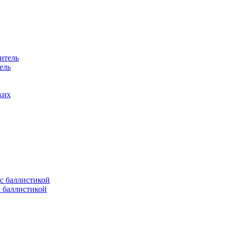
ель
ких
с баллистикой