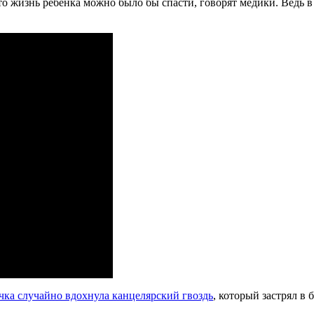
то жизнь ребенка можно было бы спасти, говорят медики. Ведь 
очка случайно вдохнула канцелярский гвоздь
, который застрял в