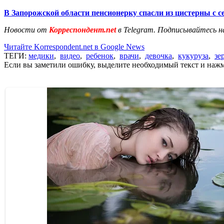
В Запорожской области пенсионерку спасли из цистерны с 
Новости от
Корреспондент.net
в Telegram. Подписывайтесь н
Читайте Korrespondent.net в Google News
ТЕГИ:
медики
,
видео
,
ребенок
,
врачи
,
девочка
,
кукуруза
,
зе
Если вы заметили ошибку, выделите необходимый текст и нажми