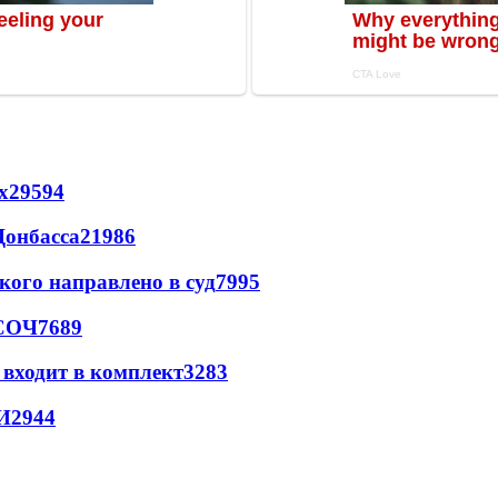
х
29594
Донбасса
21986
кого направлено в суд
7995
 СОЧ
7689
 входит в комплект
3283
И
2944