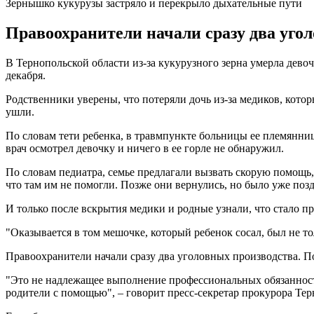
Зернышко кукурузы застряло и перекрыло дыхательные пути
Правоохранители начали сразу два угол
В Тернопольской области из-за кукурузного зерна умерла девоч
декабря.
Родственники уверены, что потеряли дочь из-за медиков, котор
ушли.
По словам тети ребенка, в травмпункте больницы ее племянниц
врач осмотрел девочку и ничего в ее горле не обнаружил.
По словам педиатра, семье предлагали вызвать скорую помощь, 
что там им не помогли. Позже они вернулись, но было уже позд
И только после вскрытия медики и родные узнали, что стало п
"Оказывается в том мешочке, который ребенок сосал, был не т
Правоохранители начали сразу два уголовных производства. По
"Это не надлежащее выполнение профессиональных обязанност
родители с помощью", – говорит пресс-секретар прокурора Тер