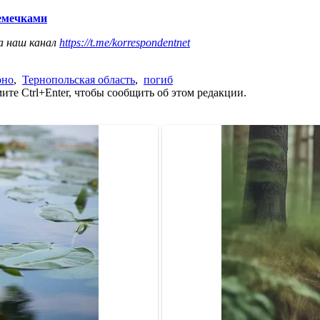
семечками
а наш канал
https://t.me/korrespondentnet
рно
,
Тернопольская область
,
погиб
те Ctrl+Enter, чтобы сообщить об этом редакции.