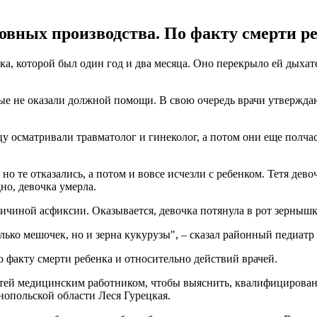
овных производства. По факту смерти ре
ка, которой был один год и два месяца. Оно перекрыло ей дыхат
ые не оказали должной помощи. В свою очередь врачи утверждают
у осматривали травматолог и гинеколог, а потом они еще полчас
но те отказались, а потом и вовсе исчезли с ребенком. Тетя дев
но, девочка умерла.
ричиной асфиксии. Оказывается, девочка потянула в рот зернышк
олько мешочек, но и зерна кукурузы", – сказал районный педиатр
 факту смерти ребенка и относительно действий врачей.
ей медицинским работником, чтобы выяснить, квалифицированн
нопольской области Леся Гурецкая.