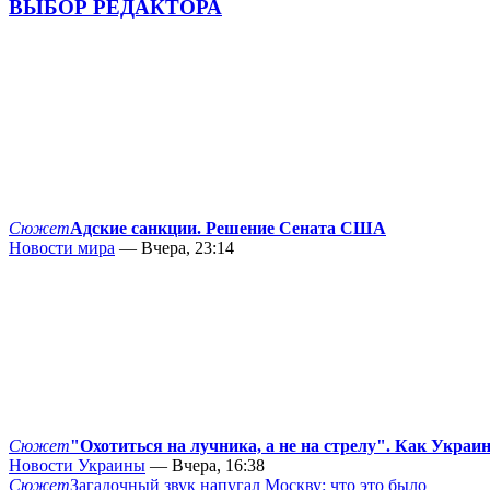
ВЫБОР РЕДАКТОРА
Сюжет
Адские санкции. Решение Сената США
Новости мира
— Вчера, 23:14
Сюжет
"Охотиться на лучника, а не на стрелу". Как Украи
Новости Украины
— Вчера, 16:38
Сюжет
Загадочный звук напугал Москву: что это было