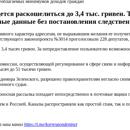
необлагаемых минимумов доходов граждан
дется раскошелиться до 3,4 тыс. гривен.
ые данные без постановления следственн
много характера адресатам, не выражавшим желания ее получить.
ветствующего законопроекта №3014 проголосовали 228 депутатов
до 3,4 тысяч гривен. За непредоставление пользователю возможн
миссии, осуществляющей регулирование в сфере связи и информ
ысяч до 51 тысячи гривен.
адимира Зеленского, разрешено правоохранителям негласно сни
енного судьи.
оносная рассылка попадает непосредственно в почтовые ящики 
аем и Россией. Каналы распространяли как простой спам, так и
а наш канал
https://t.me/korrespondentnet