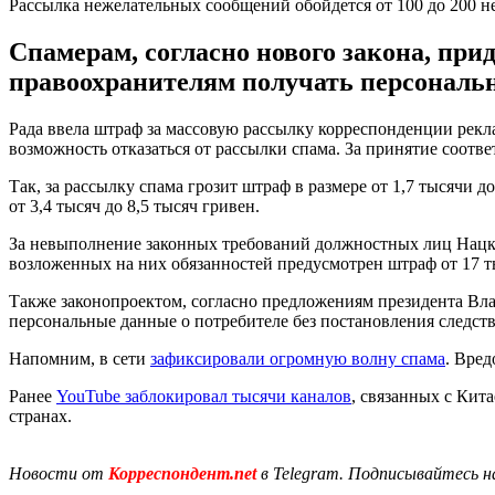
Рассылка нежелательных сообщений обойдется от 100 до 200 
Спамерам, согласно нового закона, при
правоохранителям получать персональн
Рада ввела штраф за массовую рассылку корреспонденции рекла
возможность отказаться от рассылки спама. За принятие соот
Так, за рассылку спама грозит штраф в размере от 1,7 тысячи 
от 3,4 тысяч до 8,5 тысяч гривен.
За невыполнение законных требований должностных лиц Нацко
возложенных на них обязанностей предусмотрен штраф от 17 т
Также законопроектом, согласно предложениям президента Вл
персональные данные о потребителе без постановления следств
Напомним, в сети
зафиксировали огромную волну спама
. Вред
Ранее
YouTube заблокировал тысячи каналов
, связанных с Кит
странах.
Новости от
Корреспондент.net
в Telegram. Подписывайтесь н