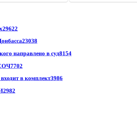
х
29622
Донбасса
23038
кого направлено в суд
8154
 СОЧ
7702
 входит в комплект
3986
И
2982