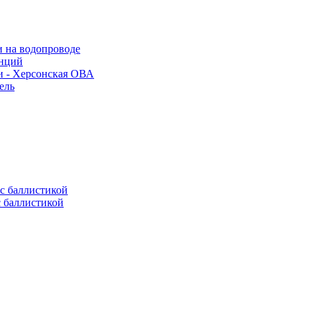
и на водопроводе
анций
и - Херсонская ОВА
ель
с баллистикой