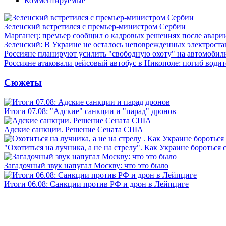
Комментируемые
Зеленский встретился с премьер-министром Сербии
Марганец: премьер сообщил о кадровых решениях после авари
Зеленский: В Украине не осталось неповрежденных электрост
Россияне планируют усилить "свободную охоту" на автомобил
Россияне атаковали рейсовый автобус в Никополе: погиб водит
Сюжеты
Итоги 07.08: "Адские" санкции и "парад" дронов
Адские санкции. Решение Сената США
"Охотиться на лучника, а не на стрелу". Как Украине бороться 
Загадочный звук напугал Москву: что это было
Итоги 06.08: Санкции против РФ и дрон в Лейпциге