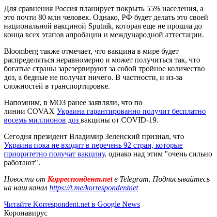
Для сравнения Россия планирует покрыть 55% населения, а
это почти 80 млн человек. Однако, РФ будет делать это своей
национальной вакциной Sputnik, которая еще не прошла до
конца всех этапов апробации и международной аттестации.
Bloomberg также отмечает, что вакцина в мире будет
распределяться неравномерно и может получиться так, что
богатые страны зарезервируют за собой тройное количество
доз, а бедные не получат ничего. В частности, и из-за
сложностей в транспортировке.
Напомним, в МОЗ ранее заявляли, что по
линии COVAX
Украина гарантированно получит бесплатно
восемь миллионов доз
вакцины от COVID-19.
Сегодня президент Владимир Зеленский признал, что
Украина пока не входит в перечень 92 стран, которые
приоритетно получат вакцину
, однако над этим "очень сильно
работают".
Новости от
Корреспондент.net
в Telegram. Подписывайтесь
на наш канал
https://t.me/korrespondentnet
Читайте Korrespondent.net в Google News
Коронавирус