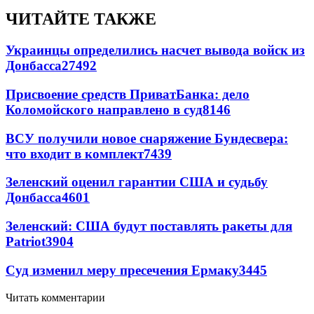
ЧИТАЙТЕ ТАКЖЕ
Украинцы определились насчет вывода войск из
Донбасса
27492
Присвоение средств ПриватБанка: дело
Коломойского направлено в суд
8146
ВСУ получили новое снаряжение Бундесвера:
что входит в комплект
7439
Зеленский оценил гарантии США и судьбу
Донбасса
4601
Зеленский: США будут поставлять ракеты для
Patriot
3904
Суд изменил меру пресечения Ермаку
3445
Читать комментарии