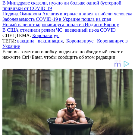
В Минздраве сказали, нужно ли больше одной бустерной
прививки от COVID-19
Подвид Омикрона Arcturus впервые привел к гибели человека
Заболеваемость COVID-19 в Украине пошла на спад
Новый вариант коронавируса попал из Индии в Европу
В США отменили режим ЧС, введенный из-за COVID
СПЕЦТЕМА:
Коронавирус
ТЕГИ:
вакцина
,
вакцинация
,
Коронавирус
,
Коронавирус в
Украине
Если вы заметили ошибку, выделите необходимый текст и
нажмите Ctrl+Enter, чтобы сообщить об этом редакции.