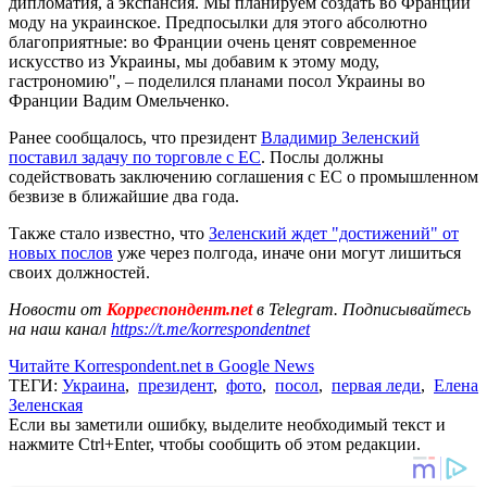
дипломатия, а экспансия. Мы планируем создать во Франции
моду на украинское. Предпосылки для этого абсолютно
благоприятные: во Франции очень ценят современное
искусство из Украины, мы добавим к этому моду,
гастрономию", – поделился планами посол Украины во
Франции Вадим Омельченко.
Ранее сообщалось, что президент
Владимир Зеленский
поставил задачу по торговле с ЕС
. Послы должны
содействовать заключению соглашения с ЕС о промышленном
безвизе в ближайшие два года.
Также стало известно, что
Зеленский ждет "достижений" от
новых послов
уже через полгода, иначе они могут лишиться
своих должностей.
Новости от
Корреспондент.net
в Telegram. Подписывайтесь
на наш канал
https://t.me/korrespondentnet
Читайте Korrespondent.net в Google News
ТЕГИ:
Украина
,
президент
,
фото
,
посол
,
первая леди
,
Елена
Зеленская
Если вы заметили ошибку, выделите необходимый текст и
нажмите Ctrl+Enter, чтобы сообщить об этом редакции.