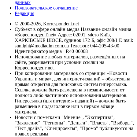
данных
Пользовательское соглашение
Редакция
© 2000-2026, Korrespondent.net
Субъект в сфере онлайн-медиа Название онлайн-медиа -
«КореспонденТ.net» Адрес: 02091, місто Київ,
ХАРКІВСЬКЕ ШОСЕ, будинок 172-Б, офіс 208/1 E-mail:
sunlight@mediadim.com.ua
Телефон: 044-205-43-00
Идентификатор медиа - R40-06068
Использование любых материалов, размещённых на
сайте, разрешается при условии ссылки на
Корреспондент.net.
При копировании материалов со страницы «Новости
Украины и мира», для интернет-изданий – обязательна
прямая открытая для поисковых систем гиперссылка.
Ссылка должна быть размещена в независимости от
полного либо частичного использования материалов.
Гиперссылка (для интернет- изданий) – должна быть
размещена в подзаголовке или в первом абзаце
материала.
Новости с пометками "Мнение", "Экспертиза",
"Заявление", "Регионы", "Деньги", "Власть", "Выборы",
"Тест-драйв", "Спецпроекты", "Промо" публикуются на
правах рекламы.