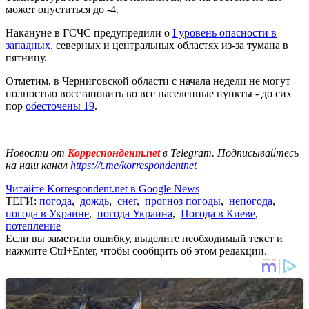
может опуститься до -4.
Накануне в ГСЧС предупредили о
I уровень опасности в
западных
, северных и центральных областях из-за тумана в
пятницу.
Отметим, в Черниговской области с начала недели не могут
полностью восстановить во все населенные пункты - до сих
пор
обесточены 19
.
Новости от
Корреспондент.net
в Telegram. Подписывайтесь
на наш канал
https://t.me/korrespondentnet
Читайте Korrespondent.net в Google News
ТЕГИ:
погода
,
дождь
,
снег
,
прогноз погоды
,
непогода
,
погода в Украине
,
погода Украина
,
Погода в Киеве
,
потепление
Если вы заметили ошибку, выделите необходимый текст и
нажмите Ctrl+Enter, чтобы сообщить об этом редакции.