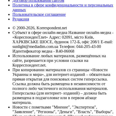
Договор пользования сайтом
Политика в сфере конфиденциальности и персональных
данных
Пользовательское соглашение
Редакция
© 2000-2026, Korrespondent.net
Субъект в сфере онлайн-медиа Название онлайн-медиа -
«КореспонденТ.net» Адрес: 02091, місто Київ,
ХАРКІВСЬКЕ ШОСЕ, будинок 172-Б, офіс 208/1 E-mail:
sunlight@mediadim.com.ua
Телефон: 044-205-43-00
Идентификатор медиа - R40-06068
Использование любых материалов, размещённых на
сайте, разрешается при условии ссылки на
Корреспондент.net.
При копировании материалов со страницы «Новости
Украины и мира», для интернет-изданий – обязательна
прямая открытая для поисковых систем гиперссылка.
Ссылка должна быть размещена в независимости от
полного либо частичного использования материалов.
Гиперссылка (для интернет- изданий) – должна быть
размещена в подзаголовке или в первом абзаце
материала.
Новости с пометками "Мнение", "Экспертиза",
"Заявление", "Регионы", "Деньги", "Власть", "Выборы",