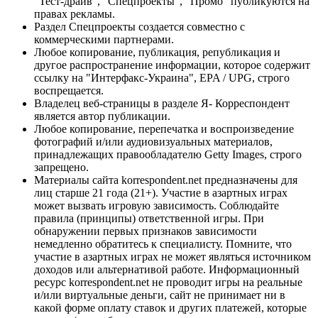
"Тест-драйв", "Спецпроекты", "Промо" публикуются на
правах рекламы.
Раздел Спецпроекты создается совместно с
коммерческими партнерами.
Любое копирование, публикация, републикация и
другое распространение информации, которое содержит
ссылку на "Интерфакс-Украина", EPA / UPG, строго
воспрещается.
Владелец веб-страницы в разделе Я- Корреспондент
является автор публикации.
Любое копирование, перепечатка и воспроизведение
фотографий и/или аудиовизуальных материалов,
принадлежащих правообладателю Getty Images, строго
запрещено.
Материалы сайта korrespondent.net предназначены для
лиц старше 21 года (21+). Участие в азартных играх
может вызвать игровую зависимость. Соблюдайте
правила (принципы) ответственной игры. При
обнаружении первых признаков зависимости
немедленно обратитесь к специалисту. Помните, что
участие в азартных играх не может являться источником
доходов или альтернативой работе. Информационный
ресурс korrespondent.net не проводит игры на реальные
и/или виртуальные деньги, сайт не принимает ни в
какой форме оплату ставок и других платежей, которые