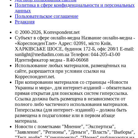
Политика в сфере конфиденциальности и персональных
данных
Пользовательское соглашение
Редакция
© 2000-2026, Korrespondent.net
Субъект в сфере онлайн-медиа Название онлайн-медиа -
«КореспонденТ.net» Адрес: 02091, місто Київ,
ХАРКІВСЬКЕ ШОСЕ, будинок 172-Б, офіс 208/1 E-mail:
sunlight@mediadim.com.ua
Телефон: 044-205-43-00
Идентификатор медиа - R40-06068
Использование любых материалов, размещённых на
сайте, разрешается при условии ссылки на
Корреспондент.net.
При копировании материалов со страницы «Новости
Украины и мира», для интернет-изданий – обязательна
прямая открытая для поисковых систем гиперссылка.
Ссылка должна быть размещена в независимости от
полного либо частичного использования материалов.
Гиперссылка (для интернет- изданий) – должна быть
размещена в подзаголовке или в первом абзаце
материала.
Новости с пометками "Мнение", "Экспертиза",
"Заявление", "Регионы", "Деньги", "Власть", "Выборы",
"Тест-драйв", "Спецпроекты", "Промо" публикуются на