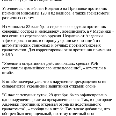
Уточняется, что вблизи Водяного на Приазовье противник
применил минометы 120 и 82 калибра, а также гранатометы
различных систем.
Из миномета 82 калибра и стрелкового оружия противник
совершил обстрел и неподалеку Лебединского, а у Марьинки -
вел огонь из стрелкового оружия. Недалеко от Авдеевки
зафиксирован огонь в сторону украинских позиций из
автоматических станковых и ручных противотанковых
гранатометов. Для корректировки огня противник применил
БПЛА.
"Умелые и оперативные действия наших средств РЭБ
остановили дальнейшее его использование", – отметили в
штабе.
В штабе подчеркнули, что в нарушение прекращения огня
сепаратистов украинские защитники открыли огонь.
"С начала текущих суток, 28 декабря, было зафиксировано
одно нарушение режима прекращения огня. Так, в пригороде
Авдеевки противник открывал огонь из подствольного
гранатомета", – сообщили в штабе. Там также добавили, что
обстрел был неприцельный, поэтому ответный огонь