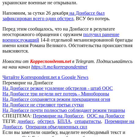
украинские военные не открывали.
Напомним, за сутки 26 декабря
на Донбассе был
зафиксирован всего один обстрел
, ВСУ без потерь.
Перед этим сообщалось, что на Донбассе в результате
неосторожного обращения с оружием
получил ранение
военнослужащий
14-й отдельной механизированной бригады
имени князя Романа Великого. Обстоятельства происшествия
выясняются.
Новости от
Корреспондент.net
в Telegram. Подписывайтесь
на наш канал
https://t.me/korrespondentnet
Читайте Korrespondent.net в Google News
Перемирие на Донбассе
На Донбассе резкое усиление обстрелов - штаб ООС
На Донбассе три недели нет потерь - Минобороны
На Донбассе сохраняется режим прекращения огня
На Донбассе не стреляют третьи сутки
На Донбассе почти полностью соблюдают режим тишины
СПЕЦТЕМА:
Перемирие на Донбассе
,
ООС на Донбассе
ТЕГИ:
донбасс
,
обстрел
,
БПЛА
,
сепаратисты
,
Перемирие на
Донбассе
,
Операция объединенных сил
Если вы заметили ошибку, выделите необходимый текст и