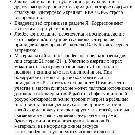
Любое копирование, публикация, републикация и
другое распространение информации, которое содержит
ссылку на "Интерфакс-Украина", EPA / UPG, строго
воспрещается.
Владелец веб-страницы в разделе Я- Корреспондент
является автор публикации.
Любое копирование, перепечатка и воспроизведение
фотографий и/или аудиовизуальных материалов,
принадлежащих правообладателю Getty Images, строго
запрещено.
Материалы сайта korrespondent.net предназначены для
лиц старше 21 года (21+). Участие в азартных играх
может вызвать игровую зависимость. Соблюдайте
правила (принципы) ответственной игры. При
обнаружении первых признаков зависимости
немедленно обратитесь к специалисту. Помните, что
участие в азартных играх не может являться источником
доходов или альтернативой работе. Информационный
ресурс korrespondent.net не проводит игры на реальные
и/или виртуальные деньги, сайт не принимает ни в
какой форме оплату ставок и других платежей, которые
связаны/могут быть связаны с азартными играми,
букмекерами или тотализаторами. Какие-либо
материалы на информационном ресурсе
korrespondent.net публикуются исключительно в