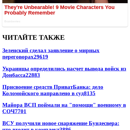
ЧИТАЙТЕ ТАКЖЕ
Зеленский сделал заявление о мирных
переговорах
29619
Украинцы определились насчет вывода войск из
Донбасса
22883
Присвоение средств ПриватБанка: дело
Коломойского направлено в суд
8135
Майора ВСП поймали на "помощи" военному в
СОЧ
7701
ВСУ получили новое снаряжение Бундесвера:
что входит в комплект
3886