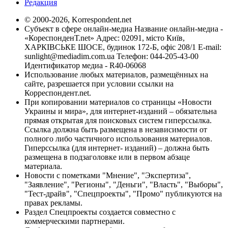
Редакция
© 2000-2026, Korrespondent.net
Субъект в сфере онлайн-медиа Название онлайн-медиа -
«КореспонденТ.net» Адрес: 02091, місто Київ,
ХАРКІВСЬКЕ ШОСЕ, будинок 172-Б, офіс 208/1 E-mail:
sunlight@mediadim.com.ua
Телефон: 044-205-43-00
Идентификатор медиа - R40-06068
Использование любых материалов, размещённых на
сайте, разрешается при условии ссылки на
Корреспондент.net.
При копировании материалов со страницы «Новости
Украины и мира», для интернет-изданий – обязательна
прямая открытая для поисковых систем гиперссылка.
Ссылка должна быть размещена в независимости от
полного либо частичного использования материалов.
Гиперссылка (для интернет- изданий) – должна быть
размещена в подзаголовке или в первом абзаце
материала.
Новости с пометками "Мнение", "Экспертиза",
"Заявление", "Регионы", "Деньги", "Власть", "Выборы",
"Тест-драйв", "Спецпроекты", "Промо" публикуются на
правах рекламы.
Раздел Спецпроекты создается совместно с
коммерческими партнерами.