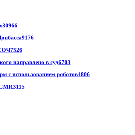
х
30966
Донбасса
9176
 СОЧ
7526
кого направлено в суд
6703
рм с использованием роботов
4806
- СМИ
3115