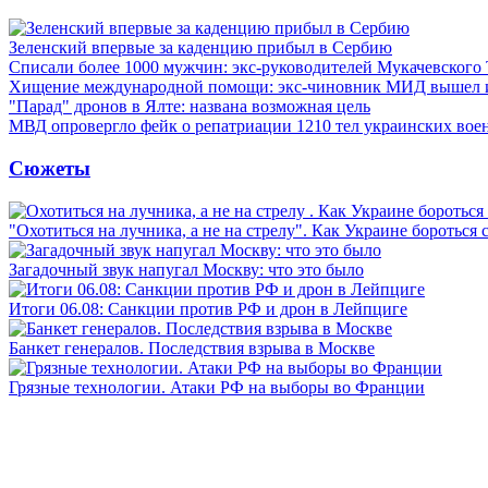
Зеленский впервые за каденцию прибыл в Сербию
Списали более 1000 мужчин: экс-руководителей Мукачевского
Хищение международной помощи: экс-чиновник МИД вышел
"Парад" дронов в Ялте: названа возможная цель
МВД опровергло фейк о репатриации 1210 тел украинских во
Сюжеты
"Охотиться на лучника, а не на стрелу". Как Украине бороться 
Загадочный звук напугал Москву: что это было
Итоги 06.08: Санкции против РФ и дрон в Лейпциге
Банкет генералов. Последствия взрыва в Москве
Грязные технологии. Атаки РФ на выборы во Франции