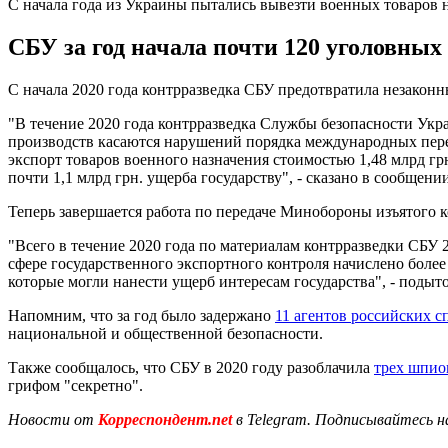
С начала года из Украины пытались вывезти военных товаров н
СБУ за год начала почти 120 уголовных
С начала 2020 года контрразведка СБУ предотвратила незакон
"В течение 2020 года контрразведка Службы безопасности Укр
производств касаются нарушений порядка международных пере
экспорт товаров военного назначения стоимостью 1,48 млрд 
почти 1,1 млрд грн. ущерба государству", - сказано в сообщении
Теперь завершается работа по передаче Минобороны изъятого 
"Всего в течение 2020 года по материалам контрразведки СБУ 
сфере государственного экспортного контроля начислено боле
которые могли нанести ущерб интересам государства", - подыт
Напомним, что за год было задержано
11 агентов российских 
национальной и общественной безопасности.
Также сообщалось, что СБУ в 2020 году разоблачила
трех шпио
грифом "секретно".
Новости от
Корреспондент.net
в Telegram. Подписывайтесь н