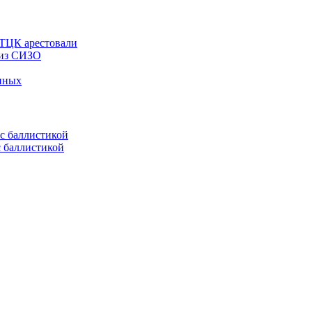
 ТЦК арестовали
 из СИЗО
енных
с баллистикой