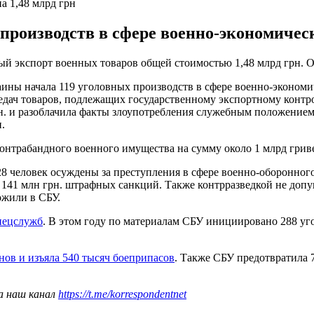
а 1,48 млрд грн
 производств в сфере военно-экономичес
ный экспорт военных товаров общей стоимостью 1,48 млрд грн. 
аины начала 119 уголовных производств в сфере военно-экономи
дач товаров, подлежащих государственному экспортному контр
грн. и разоблачила факты злоупотребления служебным положение
.
контрабандного военного имущества на сумму около 1 млрд грив
28 человек осуждены за преступления в сфере военно-оборонного
е 141 млн грн. штрафных санкций. Также контрразведкой не до
ожили в СБУ.
спецслужб
. В этом году по материалам СБУ инициировано 288 уг
нов и изъяла 540 тысяч боеприпасов
. Также СБУ предотвратила
а наш канал
https://t.me/korrespondentnet