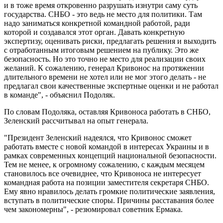
и в тоже время откровенно разрушать изнутри саму суть
государства. СНБО - это ведь не место для политики. Там
надо заниматься конкретной командной работой, ради
которой и создавался этот орган. Давать конкретную
экспертизу, оценивать риски, предлагать решения и выходить
с отработанным итоговым решением на публику. Это же
безопасность. Но это точно не место для реализации своих
желаний. К сожалению, генерал Кривонос на протяжении
длительного времени не хотел или не мог этого делать - не
предлагал свои качественные экспертные оценки и не работал
в команде", - объяснил Подоляк.
По словам Подоляка, оставляя Кривоноса работать в СНБО,
Зеленский рассчитывал на опыт генерала.
"Президент Зеленский надеялся, что Кривонос сможет
работать вместе с новой командой в интересах Украины и в
рамках современных концепций национальной безопасности.
Тем не менее, к огромному сожалению, с каждым месяцем
становилось все очевиднее, что Кривоноса не интересует
командная работа на позиции заместителя секретаря СНБО.
Ему явно нравилось делать громкие политические заявления,
вступать в политические споры. Причины расставания более
чем закономерны", - резюмировал советник Ермака.