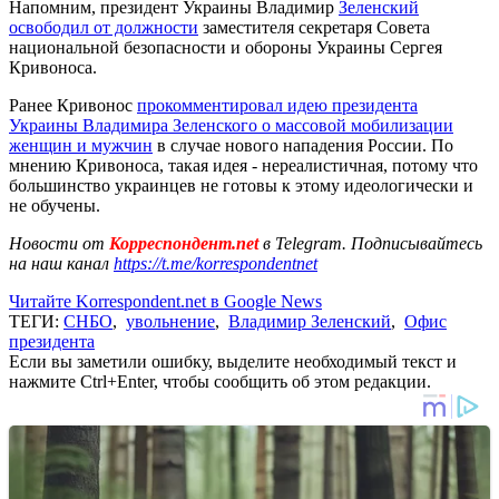
Напомним, президент Украины Владимир
Зеленский
освободил от должности
заместителя секретаря Совета
национальной безопасности и обороны Украины Сергея
Кривоноса.
Ранее Кривонос
прокомментировал идею президента
Украины Владимира Зеленского о массовой мобилизации
женщин и мужчин
в случае нового нападения России. По
мнению Кривоноса, такая идея - нереалистичная, потому что
большинство украинцев не готовы к этому идеологически и
не обучены.
Новости от
Корреспондент.net
в Telegram. Подписывайтесь
на наш канал
https://t.me/korrespondentnet
Читайте Korrespondent.net в Google News
ТЕГИ:
СНБО
,
увольнение
,
Владимир Зеленский
,
Офис
президента
Если вы заметили ошибку, выделите необходимый текст и
нажмите Ctrl+Enter, чтобы сообщить об этом редакции.