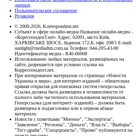
данных
Пользовательское соглашение
Редакция
© 2000-2026, Korrespondent.net
Субъект в сфере онлайн-медиа Название онлайн-медиа -
«КореспонденТ.net» Адрес: 02091, місто Київ,
ХАРКІВСЬКЕ ШОСЕ, будинок 172-Б, офіс 208/1 E-mail:
sunlight@mediadim.com.ua
Телефон: 044-205-43-00
Идентификатор медиа - R40-06068
Использование любых материалов, размещённых на
сайте, разрешается при условии ссылки на
Корреспондент.net.
При копировании материалов со страницы «Новости
Украины и мира», для интернет-изданий – обязательна
прямая открытая для поисковых систем гиперссылка.
Ссылка должна быть размещена в независимости от
полного либо частичного использования материалов.
Гиперссылка (для интернет- изданий) – должна быть
размещена в подзаголовке или в первом абзаце
материала.
Новости с пометками "Мнение", "Экспертиза",
"Заявление", "Регионы", "Деньги", "Власть", "Выборы",
"Тест-драйв", "Спецпроекты", "Промо" публикуются на
правах рекламы.