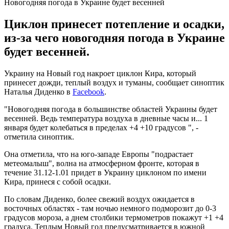
Новогодняя погода в Украине будет весенней
Циклон принесет потепление и осадки,
из-за чего новогодняя погода в Украине
будет весенней.
Украину на Новый год накроет циклон Кира, который
принесет дожди, теплый воздух и туманы, сообщает синоптик
Наталья Диденко в
Facebook
.
"Новогодняя погода в большинстве областей Украины будет
весенней. Ведь температура воздуха в дневные часы и... 1
января будет колебаться в пределах +4 +10 градусов ", -
отметила синоптик.
Она отметила, что на юго-западе Европы "подрастает
метеомалыш", волна на атмосферном фронте, которая в
течение 31.12-1.01 придет в Украину циклоном по имени
Кира, принеся с собой осадки.
По словам Диденко, более свежий воздух ожидается в
восточных областях - там ночью немного подморозит до 0-3
градусов мороза, а днем ​​столбики термометров покажут +1 +4
градуса. Теплым Новый год предусматривается в южной