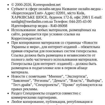
© 2000-2026, Korrespondent.net
Субъект в сфере онлайн-медиа Название онлайн-медиа -
«КореспонденТ.net» Адрес: 02091, місто Київ,
ХАРКІВСЬКЕ ШОСЕ, будинок 172-Б, офіс 208/1 E-mail:
sunlight@mediadim.com.ua
Телефон: 044-205-43-00
Идентификатор медиа - R40-06068
Использование любых материалов, размещённых на
сайте, разрешается при условии ссылки на
Корреспондент.net.
При копировании материалов со страницы «Новости
Украины и мира», для интернет-изданий – обязательна
прямая открытая для поисковых систем гиперссылка.
Ссылка должна быть размещена в независимости от
полного либо частичного использования материалов.
Гиперссылка (для интернет- изданий) – должна быть
размещена в подзаголовке или в первом абзаце
материала.
Новости с пометками "Мнение", "Экспертиза",
"Заявление", "Регионы", "Деньги", "Власть", "Выборы",
"Тест-драйв", "Спецпроекты", "Промо" публикуются на
правах рекламы.
Раздел Спецпроекты создается совместно с
коммерческими партнерами.
Любое копирование, публикация, републикация и