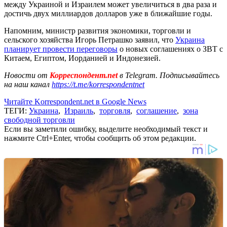
между Украиной и Израилем может увеличиться в два раза и
достичь двух миллиардов долларов уже в ближайшие годы.
Напомним, министр развития экономики, торговли и
сельского хозяйства Игорь Петрашко заявил, что
Украина
планирует провести переговоры
о новых соглашениях о ЗВТ с
Китаем, Египтом, Иорданией и Индонезией.
Новости от
Корреспондент.net
в Telegram. Подписывайтесь
на наш канал
https://t.me/korrespondentnet
Читайте Korrespondent.net в Google News
ТЕГИ:
Украина
,
Израиль
,
торговля
,
соглашение
,
зона
свободной торговли
Если вы заметили ошибку, выделите необходимый текст и
нажмите Ctrl+Enter, чтобы сообщить об этом редакции.