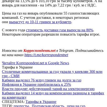
декабре на 13,5% до 6 103,10 грн за тысячу кубометров. А на
январь для населения - на 14% до 7,22 грн / куб. м с НДС.
Цены на газ на январь опубликовали 55 газопоставляющих
компаний. С учетом доставки, в некоторых регионах
они
вырастут до 10-11 гривен за кубометр
.
С нового года
стоимость доставки газа выросла на 80%
.
Некоторым операторам разрешили повысить тарифы втрое.
Новости от
Корреспондент.net
в Telegram. Подписывайтесь
на наш канал
https://t.me/korrespondentnet
Читайте Korrespondent.net в Google News
Тарифы в Украине
Столичные коммунальщики за год украли у киевлян 300 млн
грн - СМИ
Кабмин выделил 76 млрд гривен на долги за газ
Инфляция в Украине приблизилась к 25%
Власти продлят действующий тариф на электроэнергию
Кабмин выделил 14 млрд на компенсацию разницы в тарифах
на коммуналку
СПЕЦТЕМА:
Тарифы в Украине
ТЕГИ:
протесты
,
Полтавская область
,
цена на газ
,