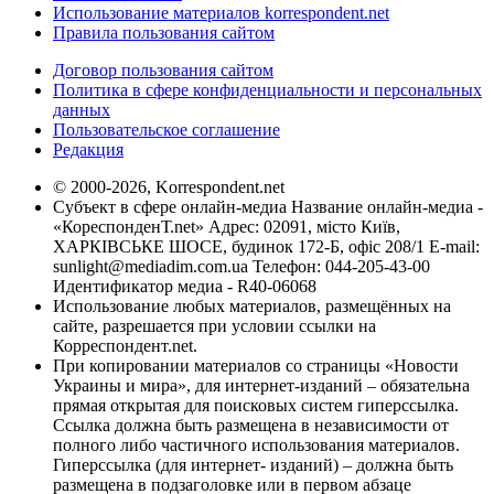
Использование материалов korrespondent.net
Правила пользования сайтом
Договор пользования сайтом
Политика в сфере конфиденциальности и персональных
данных
Пользовательское соглашение
Редакция
© 2000-2026, Korrespondent.net
Субъект в сфере онлайн-медиа Название онлайн-медиа -
«КореспонденТ.net» Адрес: 02091, місто Київ,
ХАРКІВСЬКЕ ШОСЕ, будинок 172-Б, офіс 208/1 E-mail:
sunlight@mediadim.com.ua
Телефон: 044-205-43-00
Идентификатор медиа - R40-06068
Использование любых материалов, размещённых на
сайте, разрешается при условии ссылки на
Корреспондент.net.
При копировании материалов со страницы «Новости
Украины и мира», для интернет-изданий – обязательна
прямая открытая для поисковых систем гиперссылка.
Ссылка должна быть размещена в независимости от
полного либо частичного использования материалов.
Гиперссылка (для интернет- изданий) – должна быть
размещена в подзаголовке или в первом абзаце