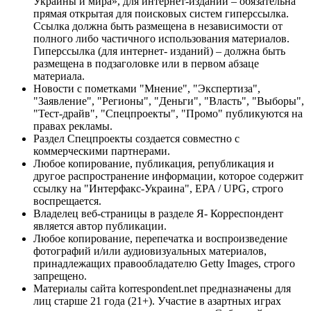
Украины и мира», для интернет-изданий – обязательна
прямая открытая для поисковых систем гиперссылка.
Ссылка должна быть размещена в независимости от
полного либо частичного использования материалов.
Гиперссылка (для интернет- изданий) – должна быть
размещена в подзаголовке или в первом абзаце
материала.
Новости с пометками "Мнение", "Экспертиза",
"Заявление", "Регионы", "Деньги", "Власть", "Выборы",
"Тест-драйв", "Спецпроекты", "Промо" публикуются на
правах рекламы.
Раздел Спецпроекты создается совместно с
коммерческими партнерами.
Любое копирование, публикация, републикация и
другое распространение информации, которое содержит
ссылку на "Интерфакс-Украина", EPA / UPG, строго
воспрещается.
Владелец веб-страницы в разделе Я- Корреспондент
является автор публикации.
Любое копирование, перепечатка и воспроизведение
фотографий и/или аудиовизуальных материалов,
принадлежащих правообладателю Getty Images, строго
запрещено.
Материалы сайта korrespondent.net предназначены для
лиц старше 21 года (21+). Участие в азартных играх