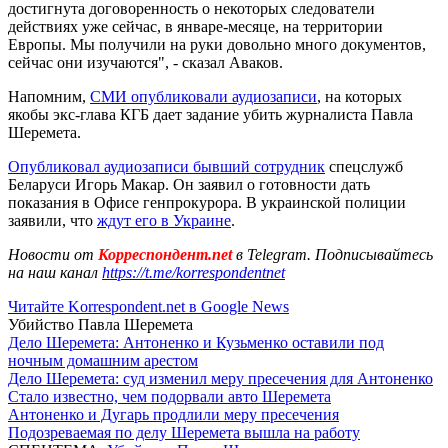
достигнута договоренность о некоторых следователи
действиях уже сейчас, в январе-месяце, на территории
Европы. Мы получили на руки довольно много документов,
сейчас они изучаются", - сказал Аваков.
Напомним,
СМИ опубликовали аудиозаписи
, на которых
якобы экс-глава КГБ дает задание убить журналиста Павла
Шеремета.
Опубликовал аудиозаписи бывший сотрудник
спецслужб
Беларуси Игорь Макар. Он заявил о готовности дать
показания в Офисе генпрокурора. В украинской полиции
заявили, что
ждут его в Украине
.
Новости от
Корреспондент.net
в Telegram. Подписывайтесь
на наш канал
https://t.me/korrespondentnet
Читайте Korrespondent.net в Google News
Убийство Павла Шеремета
Дело Шеремета: Антоненко и Кузьменко оставили под
ночным домашним арестом
Дело Шеремета: суд изменил меру пресечения для Антоненко
Стало известно, чем подорвали авто Шеремета
Антоненко и Дугарь продлили меру пресечения
Подозреваемая по делу Шеремета вышла на работу