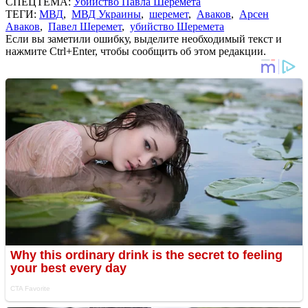
СПЕЦТЕМА:
Убийство Павла Шеремета
ТЕГИ:
МВД
,
МВД Украины
,
шеремет
,
Аваков
,
Арсен
Аваков
,
Павел Шеремет
,
убийство Шеремета
Если вы заметили ошибку, выделите необходимый текст и
нажмите Ctrl+Enter, чтобы сообщить об этом редакции.