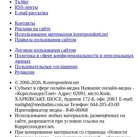
Twitter
RSS-ленты
E-mail рассылка
Контакты
Реклама на сайте
Использование материалов korrespondent.net
Правила пользования сайтом
Договор пользования сайтом
Политика в сфере конфиденциальности и персональных
данных
Пользовательское соглашение
Редакция
© 2000-2026, Korrespondent.net
Субъект в сфере онлайн-медиа Название онлайн-медиа -
«КореспонденТ.net» Адрес: 02091, місто Київ,
ХАРКІВСЬКЕ ШОСЕ, будинок 172-Б, офіс 208/1 E-mail:
sunlight@mediadim.com.ua
Телефон: 044-205-43-00
Идентификатор медиа - R40-06068
Использование любых материалов, размещённых на
сайте, разрешается при условии ссылки на
Корреспондент.net.
При копировании материалов со страницы «Новости