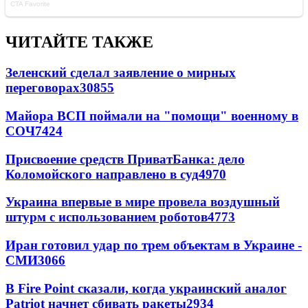
ЧИТАЙТЕ ТАКЖЕ
Зеленский сделал заявление о мирных
переговорах
30855
Майора ВСП поймали на "помощи" военному в
СОЧ
7424
Присвоение средств ПриватБанка: дело
Коломойского направлено в суд
4970
Украина впервые в мире провела воздушный
штурм с использованием роботов
4773
Иран готовил удар по трем объектам в Украине -
СМИ
3066
В Fire Point сказали, когда украинский аналог
Patriot начнет сбивать ракеты
2934