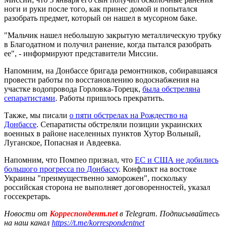
ноги и руки после того, как принес домой и попытался
разобрать предмет, который он нашел в мусорном баке.
"Мальчик нашел небольшую закрытую металлическую трубку
в Благодатном и получил ранение, когда пытался разобрать
ее", - информируют представители Миссии.
Напомним, на Донбассе бригада ремонтников, собиравшаяся
провести работы по восстановлению водоснабжения на
участке водопровода Горловка-Торецк,
была обстреляна
сепаратистами
. Работы пришлось прекратить.
Также, мы писали
о пяти обстрелах на Рождество на
Донбассе
. Сепаратисты обстреляли позиции украинских
военных в районе населенных пунктов Хутор Вольный,
Луганское, Попасная и Авдеевка.
Напомним, что Помпео признал, что
ЕС и США не добились
большого прогресса по Донбассу
. Конфликт на востоке
Украины "преимущественно заморожен", поскольку
российская сторона не выполняет договоренностей, указал
госсекретарь.
Новости от
Корреспондент.net
в Telegram. Подписывайтесь
на наш канал
https://t.me/korrespondentnet