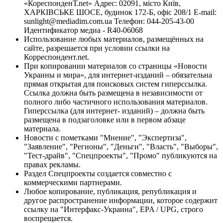
«КореспонденТ.net» Адрес: 02091, місто Київ,
ХАРКІВСЬКЕ ШОСЕ, будинок 172-Б, офіс 208/1 E-mail:
sunlight@mediadim.com.ua
Телефон: 044-205-43-00
Идентификатор медиа - R40-06068
Использование любых материалов, размещённых на
сайте, разрешается при условии ссылки на
Корреспондент.net.
При копировании материалов со страницы «Новости
Украины и мира», для интернет-изданий – обязательна
прямая открытая для поисковых систем гиперссылка.
Ссылка должна быть размещена в независимости от
полного либо частичного использования материалов.
Гиперссылка (для интернет- изданий) – должна быть
размещена в подзаголовке или в первом абзаце
материала.
Новости с пометками "Мнение", "Экспертиза",
"Заявление", "Регионы", "Деньги", "Власть", "Выборы",
"Тест-драйв", "Спецпроекты", "Промо" публикуются на
правах рекламы.
Раздел Спецпроекты создается совместно с
коммерческими партнерами.
Любое копирование, публикация, републикация и
другое распространение информации, которое содержит
ссылку на "Интерфакс-Украина", EPA / UPG, строго
воспрещается.