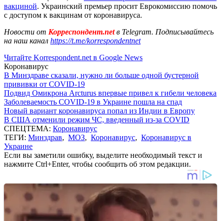
вакциной
. Украинский премьер просит Еврокомиссию помочь
с доступом к вакцинам от коронавируса.
Новости от
Корреспондент.net
в Telegram. Подписывайтесь
на наш канал
https://t.me/korrespondentnet
Читайте Korrespondent.net в Google News
Коронавирус
В Минздраве сказали, нужно ли больше одной бустерной
прививки от COVID-19
Подвид Омикрона Arcturus впервые привел к гибели человека
Заболеваемость COVID-19 в Украине пошла на спад
Новый вариант коронавируса попал из Индии в Европу
В США отменили режим ЧС, введенный из-за COVID
СПЕЦТЕМА:
Коронавирус
ТЕГИ:
Минздрав
,
МОЗ
,
Коронавирус
,
Коронавирус в
Украине
Если вы заметили ошибку, выделите необходимый текст и
нажмите Ctrl+Enter, чтобы сообщить об этом редакции.