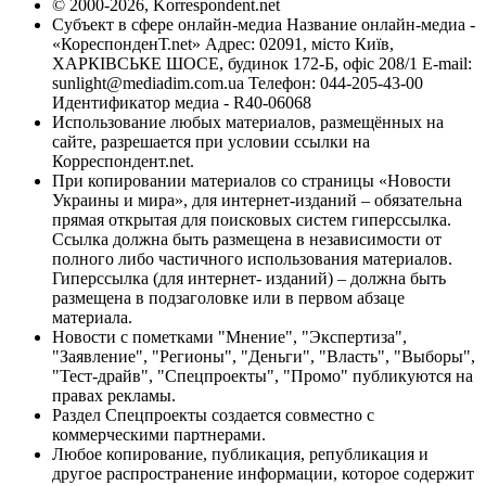
© 2000-2026, Korrespondent.net
Субъект в сфере онлайн-медиа Название онлайн-медиа -
«КореспонденТ.net» Адрес: 02091, місто Київ,
ХАРКІВСЬКЕ ШОСЕ, будинок 172-Б, офіс 208/1 E-mail:
sunlight@mediadim.com.ua
Телефон: 044-205-43-00
Идентификатор медиа - R40-06068
Использование любых материалов, размещённых на
сайте, разрешается при условии ссылки на
Корреспондент.net.
При копировании материалов со страницы «Новости
Украины и мира», для интернет-изданий – обязательна
прямая открытая для поисковых систем гиперссылка.
Ссылка должна быть размещена в независимости от
полного либо частичного использования материалов.
Гиперссылка (для интернет- изданий) – должна быть
размещена в подзаголовке или в первом абзаце
материала.
Новости с пометками "Мнение", "Экспертиза",
"Заявление", "Регионы", "Деньги", "Власть", "Выборы",
"Тест-драйв", "Спецпроекты", "Промо" публикуются на
правах рекламы.
Раздел Спецпроекты создается совместно с
коммерческими партнерами.
Любое копирование, публикация, републикация и
другое распространение информации, которое содержит