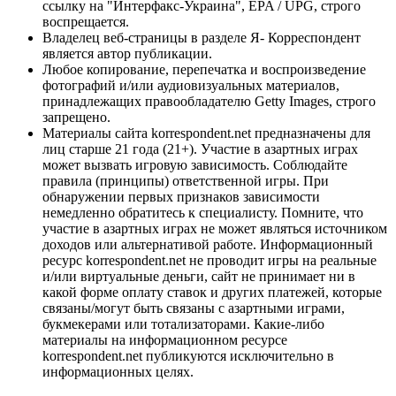
ссылку на "Интерфакс-Украина", EPA / UPG, строго
воспрещается.
Владелец веб-страницы в разделе Я- Корреспондент
является автор публикации.
Любое копирование, перепечатка и воспроизведение
фотографий и/или аудиовизуальных материалов,
принадлежащих правообладателю Getty Images, строго
запрещено.
Материалы сайта korrespondent.net предназначены для
лиц старше 21 года (21+). Участие в азартных играх
может вызвать игровую зависимость. Соблюдайте
правила (принципы) ответственной игры. При
обнаружении первых признаков зависимости
немедленно обратитесь к специалисту. Помните, что
участие в азартных играх не может являться источником
доходов или альтернативой работе. Информационный
ресурс korrespondent.net не проводит игры на реальные
и/или виртуальные деньги, сайт не принимает ни в
какой форме оплату ставок и других платежей, которые
связаны/могут быть связаны с азартными играми,
букмекерами или тотализаторами. Какие-либо
материалы на информационном ресурсе
korrespondent.net публикуются исключительно в
информационных целях.