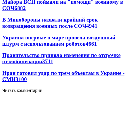
Майора ВСП поймали на "помощи" военному в
СОЧ
6882
В Минобороны назвали крайний срок
возвращения военных после СОЧ
4941
Украина впервые в мире провела воздушный
штурм с использованием роботов
4661
Правительство приняло изменения по отсрочке
от мобилизации
3711
Иран готовил удар по трем объектам в Украине -
СМИ
3100
Читать комментарии