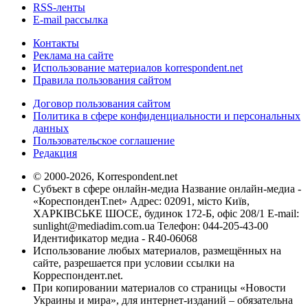
RSS-ленты
E-mail рассылка
Контакты
Реклама на сайте
Использование материалов korrespondent.net
Правила пользования сайтом
Договор пользования сайтом
Политика в сфере конфиденциальности и персональных
данных
Пользовательское соглашение
Редакция
© 2000-2026, Korrespondent.net
Субъект в сфере онлайн-медиа Название онлайн-медиа -
«КореспонденТ.net» Адрес: 02091, місто Київ,
ХАРКІВСЬКЕ ШОСЕ, будинок 172-Б, офіс 208/1 E-mail:
sunlight@mediadim.com.ua
Телефон: 044-205-43-00
Идентификатор медиа - R40-06068
Использование любых материалов, размещённых на
сайте, разрешается при условии ссылки на
Корреспондент.net.
При копировании материалов со страницы «Новости
Украины и мира», для интернет-изданий – обязательна