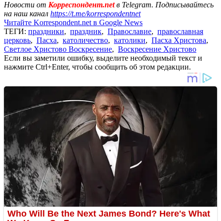
Новости от
Корреспондент.net
в Telegram. Подписывайтесь
на наш канал
https://t.me/korrespondentnet
Читайте Korrespondent.net в Google News
ТЕГИ:
праздники
,
праздник
,
Православие
,
православная
церковь
,
Пасха
,
католичество
,
католики
,
Пасха Христова
,
Светлое Христово Воскресение
,
Воскресение Христово
Если вы заметили ошибку, выделите необходимый текст и
нажмите Ctrl+Enter, чтобы сообщить об этом редакции.