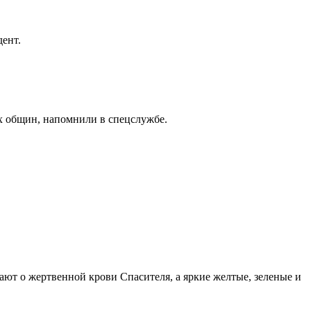
дент.
х общин, напомнили в спецслужбе.
ают о жертвенной крови Спасителя, а яркие желтые, зеленые и