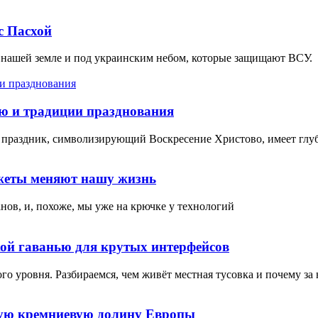
с Пасхой
 нашей земле и под украинским небом, которые защищают ВСУ.
рю и традиции празднования
т праздник, символизирующий Воскресение Христово, имеет глуб
джеты меняют нашу жизнь
нов, и, похоже, мы уже на крючке у технологий
хой гаванью для крутых интерфейсов
ого уровня. Разбираемся, чем живёт местная тусовка и почему з
вную кремниевую долину Европы