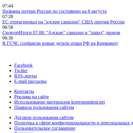
07:44
Названы потери России по состоянию на 8 августа
07:28
ЕС отреагировал на "адские санкции" США против России
06:58
Сюжет
Итоги 07.08: "Адские" санкции и "парад" дронов
06:36
В ГСЧС сообщили новые детали атаки РФ на Киевщину
Facebook
Twitter
RSS-ленты
E-mail рассылка
Контакты
Реклама на сайте
Использование материалов korrespondent.net
Правила пользования сайтом
Договор пользования сайтом
Политика в сфере конфиденциальности и персональных 
Пользовательское соглашение