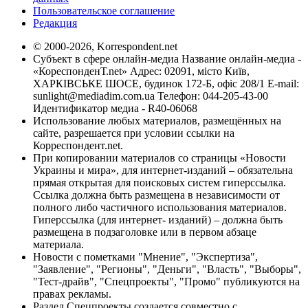
Пользовательское соглашение
Редакция
© 2000-2026, Korrespondent.net
Субъект в сфере онлайн-медиа Название онлайн-медиа -
«КореспонденТ.net» Адрес: 02091, місто Київ,
ХАРКІВСЬКЕ ШОСЕ, будинок 172-Б, офіс 208/1 E-mail:
sunlight@mediadim.com.ua
Телефон: 044-205-43-00
Идентификатор медиа - R40-06068
Использование любых материалов, размещённых на
сайте, разрешается при условии ссылки на
Корреспондент.net.
При копировании материалов со страницы «Новости
Украины и мира», для интернет-изданий – обязательна
прямая открытая для поисковых систем гиперссылка.
Ссылка должна быть размещена в независимости от
полного либо частичного использования материалов.
Гиперссылка (для интернет- изданий) – должна быть
размещена в подзаголовке или в первом абзаце
материала.
Новости с пометками "Мнение", "Экспертиза",
"Заявление", "Регионы", "Деньги", "Власть", "Выборы",
"Тест-драйв", "Спецпроекты", "Промо" публикуются на
правах рекламы.
Раздел Спецпроекты создается совместно с