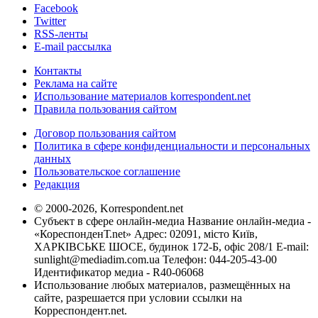
Facebook
Twitter
RSS-ленты
E-mail рассылка
Контакты
Реклама на сайте
Использование материалов korrespondent.net
Правила пользования сайтом
Договор пользования сайтом
Политика в сфере конфиденциальности и персональных
данных
Пользовательское соглашение
Редакция
© 2000-2026, Korrespondent.net
Субъект в сфере онлайн-медиа Название онлайн-медиа -
«КореспонденТ.net» Адрес: 02091, місто Київ,
ХАРКІВСЬКЕ ШОСЕ, будинок 172-Б, офіс 208/1 E-mail:
sunlight@mediadim.com.ua
Телефон: 044-205-43-00
Идентификатор медиа - R40-06068
Использование любых материалов, размещённых на
сайте, разрешается при условии ссылки на
Корреспондент.net.