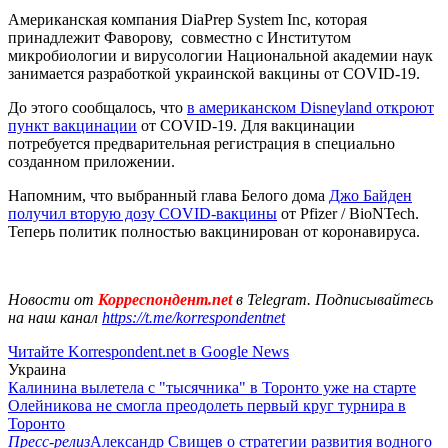
Американская компания DiaPrep System Inc, которая
принадлежит Фаворову, совместно с Институтом
микробиологии и вирусологии Национальной академии наук
занимается разработкой украинской вакцины от COVID-19.
До этого сообщалось, что
в американском Disneyland откроют
пункт вакцинации
от COVID-19. Для вакцинации
потребуется предварительная регистрация в специально
созданном приложении.
Напомним, что выбранный глава Белого дома
Джо Байден
получил вторую дозу COVID-вакцины
от Pfizer / BioNTech.
Теперь политик полностью вакцинирован от коронавируса.
Новости от
Корреспондент.net
в Telegram. Подписывайтесь
на наш канал
https://t.me/korrespondentnet
Читайте Korrespondent.net в Google News
Украина
Калинина вылетела с "тысячника" в Торонто уже на старте
Олейникова не смогла преодолеть первый круг турнира в
Торонто
Пресс-релиз
Александр Свищев о стратегии развития водного