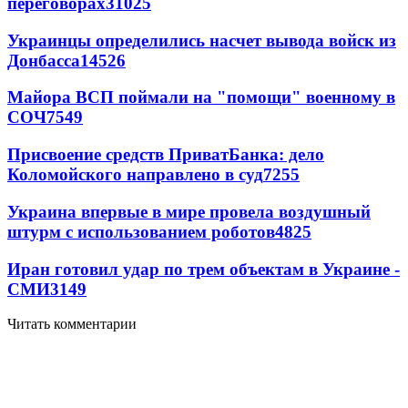
переговорах
31025
Украинцы определились насчет вывода войск из
Донбасса
14526
Майора ВСП поймали на "помощи" военному в
СОЧ
7549
Присвоение средств ПриватБанка: дело
Коломойского направлено в суд
7255
Украина впервые в мире провела воздушный
штурм с использованием роботов
4825
Иран готовил удар по трем объектам в Украине -
СМИ
3149
Читать комментарии