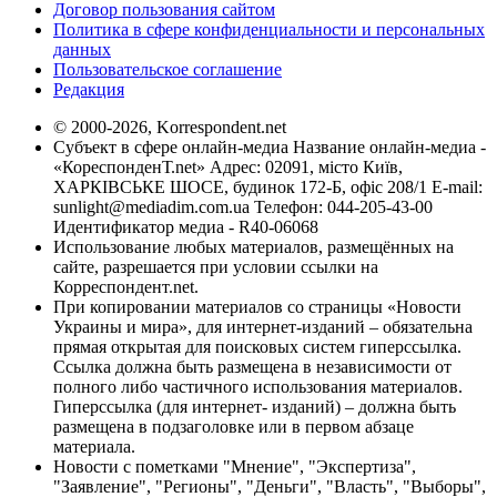
Договор пользования сайтом
Политика в сфере конфиденциальности и персональных
данных
Пользовательское соглашение
Редакция
© 2000-2026, Korrespondent.net
Субъект в сфере онлайн-медиа Название онлайн-медиа -
«КореспонденТ.net» Адрес: 02091, місто Київ,
ХАРКІВСЬКЕ ШОСЕ, будинок 172-Б, офіс 208/1 E-mail:
sunlight@mediadim.com.ua
Телефон: 044-205-43-00
Идентификатор медиа - R40-06068
Использование любых материалов, размещённых на
сайте, разрешается при условии ссылки на
Корреспондент.net.
При копировании материалов со страницы «Новости
Украины и мира», для интернет-изданий – обязательна
прямая открытая для поисковых систем гиперссылка.
Ссылка должна быть размещена в независимости от
полного либо частичного использования материалов.
Гиперссылка (для интернет- изданий) – должна быть
размещена в подзаголовке или в первом абзаце
материала.
Новости с пометками "Мнение", "Экспертиза",
"Заявление", "Регионы", "Деньги", "Власть", "Выборы",