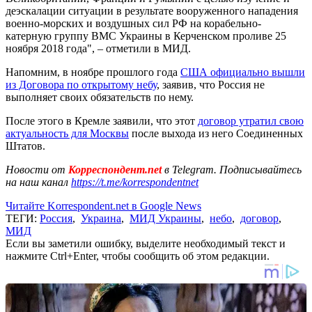
деэскалации ситуации в результате вооруженного нападения
военно-морских и воздушных сил РФ на корабельно-
катерную группу ВМС Украины в Керченском проливе 25
ноября 2018 года", – отметили в МИД.
Напомним, в ноябре прошлого года
США официально вышли
из Договора по открытому небу
, заявив, что Россия не
выполняет своих обязательств по нему.
После этого в Кремле заявили, что этот
договор утратил свою
актуальность для Москвы
после выхода из него Соединенных
Штатов.
Новости от
Корреспондент.net
в Telegram. Подписывайтесь
на наш канал
https://t.me/korrespondentnet
Читайте Korrespondent.net в Google News
ТЕГИ:
Россия
,
Украина
,
МИД Украины
,
небо
,
договор
,
МИД
Если вы заметили ошибку, выделите необходимый текст и
нажмите Ctrl+Enter, чтобы сообщить об этом редакции.