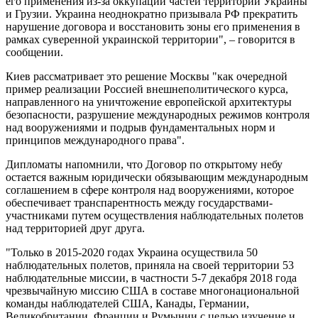
его применения из-за оккупации частей территории Украины
и Грузии. Украина неоднократно призывала РФ прекратить
нарушение договора и восстановить зоны его применения в
рамках суверенной украинской территории", – говорится в
сообщении.
Киев рассматривает это решение Москвы "как очередной
пример реализации Россией внешнеполитического курса,
направленного на уничтожение европейской архитектуры
безопасности, разрушение международных режимов контроля
над вооружениями и подрыв фундаментальных норм и
принципов международного права".
Дипломаты напомнили, что Договор по открытому небу
остается важным юридически обязывающим международным
соглашением в сфере контроля над вооружениями, которое
обеспечивает транспарентность между государствами-
участниками путем осуществления наблюдательных полетов
над территорией друг друга.
"Только в 2015-2020 годах Украина осуществила 50
наблюдательных полетов, приняла на своей территории 53
наблюдательные миссии, в частности 5-7 декабря 2018 года
чрезвычайную миссию США в составе многонациональной
команды наблюдателей США, Канады, Германии,
Великобритании, Франции и Румынии с целью изучение и