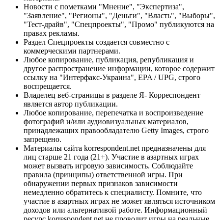
Новости с пометками "Мнение", "Экспертиза",
"Заявление", "Регионы", "Деньги", "Власть", "Выборы",
"Тест-драйв", "Спецпроекты", "Промо" публикуются на
правах рекламы.
Раздел Спецпроекты создается совместно с
коммерческими партнерами.
Любое копирование, публикация, републикация и
другое распространение информации, которое содержит
ссылку на "Интерфакс-Украина", EPA / UPG, строго
воспрещается.
Владелец веб-страницы в разделе Я- Корреспондент
является автор публикации.
Любое копирование, перепечатка и воспроизведение
фотографий и/или аудиовизуальных материалов,
принадлежащих правообладателю Getty Images, строго
запрещено.
Материалы сайта korrespondent.net предназначены для
лиц старше 21 года (21+). Участие в азартных играх
может вызвать игровую зависимость. Соблюдайте
правила (принципы) ответственной игры. При
обнаружении первых признаков зависимости
немедленно обратитесь к специалисту. Помните, что
участие в азартных играх не может являться источником
доходов или альтернативой работе. Информационный
ресурс korrespondent.net не проводит игры на реальные