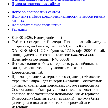
Правила пользования сайтом
Договор пользования сайтом
Политика в сфере конфиденциальности и персональных
данных
Пользовательское соглашение
Редакция
© 2000-2026, Korrespondent.net
Субъект в сфере онлайн-медиа Название онлайн-медиа -
«КореспонденТ.net» Адрес: 02091, місто Київ,
ХАРКІВСЬКЕ ШОСЕ, будинок 172-Б, офіс 208/1 E-mail:
sunlight@mediadim.com.ua
Телефон: 044-205-43-00
Идентификатор медиа - R40-06068
Использование любых материалов, размещённых на
сайте, разрешается при условии ссылки на
Корреспондент.net.
При копировании материалов со страницы «Новости
Украины и мира», для интернет-изданий – обязательна
прямая открытая для поисковых систем гиперссылка.
Ссылка должна быть размещена в независимости от
полного либо частичного использования материалов.
Гиперссылка (для интернет- изданий) – должна быть
размещена в подзаголовке или в первом абзаце
материала.