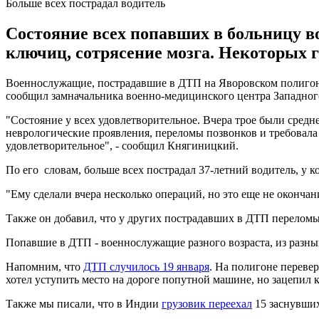
Больше всех пострадал водитель
Состояние всех попавших в больницу в
ключиц, сотрясение мозга. Некоторых г
Военнослужащие, пострадавшие в ДТП на Яворовском полигоне
сообщил замначальника военно-медицинского центра Западно
"Состояние у всех удовлетворительное. Вчера трое были средн
неврологические проявления, переломы позвонков и требовала
удовлетворительное", - сообщил Княгиницкий.
По его словам, больше всех пострадал 37-летний водитель, у 
"Ему сделали вчера несколько операций, но это еще не оконча
Также он добавил, что у других пострадавших в ДТП переломы
Попавшие в ДТП - военнослужащие разного возраста, из разны
Напомним, что
ДТП случилось 19 января
. На полигоне переве
хотел уступить место на дороге попутной машине, но зацепил к
Также мы писали, что в Индии
грузовик переехал
15 заснувших