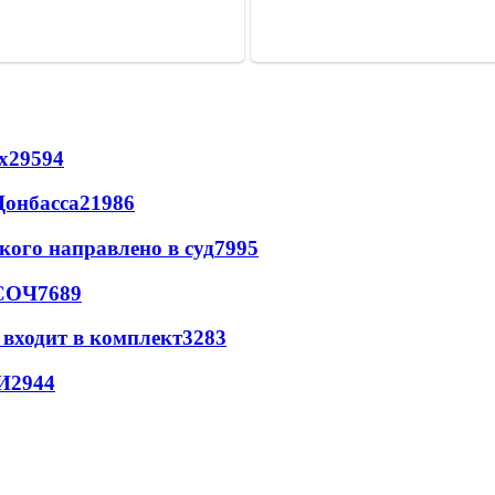
х
29594
Донбасса
21986
кого направлено в суд
7995
 СОЧ
7689
 входит в комплект
3283
И
2944