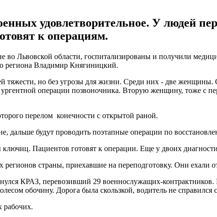
оенных удовлетворительное. У людей пер
отовят к операциям.
 во Львовской области, госпитализированы и получили медици
го региона Владимир Княгиницкий.
ей тяжести, но без угрозы для жизни. Среди них - две женщины.
 ургентной операции позвоночника. Вторую женщину, тоже с пе
которого перелом конечности с открытой раной.
ние, дальше будут проводить поэтапные операции по восстановле
 ключиц. Пациентов готовят к операции. Еще у двоих диагности
х регионов страны, приехавшие на переподготовку. Они ехали от
рнулся КРАЗ, перевозивший 29 военнослужащих-контрактников.
олесом обочину. Дорога была скользкой, водитель не справился с
 рабочих.