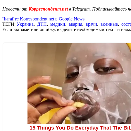
Новости от
Корреспондент.net
в Telegram. Подписывайтесь н
Читайте Korrespondent.net в Google News
ТЕГИ:
Украина
,
ДТП
,
медики
,
авария
,
врачи
,
военные
,
сост
Если вы заметили ошибку, выделите необходимый текст и нажми