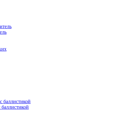
ель
ких
с баллистикой