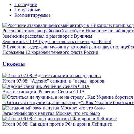
Последние
Популярные
Комментируемые
Россияне атаковали рейсовый автобус в Никополе: погиб водит
Зеленский рассказал о разговоре с Вучичем
Зеленский: США будут поставлять ракеты для Patriot
В Буковине задержали мужчину, который ранил двух полицейс
Поражены 12 кораблей теневого флота России
Сюжеты
Итоги 07.08: "Адские" санкции и "парад" дронов
Адские санкции. Решение Сената США
"Охотиться на лучника, а не на стрелу". Как Украине бороться 
Загадочный звук напугал Москву: что это было
Итоги 06.08: Санкции против РФ и дрон в Лейпциге