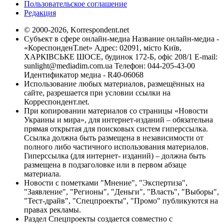
Пользовательское соглашение
Редакция
© 2000-2026, Korrespondent.net
Субъект в сфере онлайн-медиа Название онлайн-медиа -
«КореспонденТ.net» Адрес: 02091, місто Київ,
ХАРКІВСЬКЕ ШОСЕ, будинок 172-Б, офіс 208/1 E-mail:
sunlight@mediadim.com.ua
Телефон: 044-205-43-00
Идентификатор медиа - R40-06068
Использование любых материалов, размещённых на
сайте, разрешается при условии ссылки на
Корреспондент.net.
При копировании материалов со страницы «Новости
Украины и мира», для интернет-изданий – обязательна
прямая открытая для поисковых систем гиперссылка.
Ссылка должна быть размещена в независимости от
полного либо частичного использования материалов.
Гиперссылка (для интернет- изданий) – должна быть
размещена в подзаголовке или в первом абзаце
материала.
Новости с пометками "Мнение", "Экспертиза",
"Заявление", "Регионы", "Деньги", "Власть", "Выборы",
"Тест-драйв", "Спецпроекты", "Промо" публикуются на
правах рекламы.
Раздел Спецпроекты создается совместно с