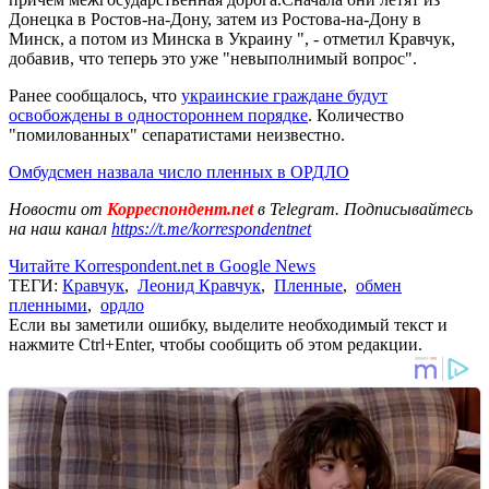
Донецка в Ростов-на-Дону, затем из Ростова-на-Дону в
Минск, а потом из Минска в Украину ", - отметил Кравчук,
добавив, что теперь это уже "невыполнимый вопрос".
Ранее сообщалось, что
украинские граждане будут
освобождены в одностороннем порядке
. Количество
"помилованных" сепаратистами неизвестно.
Омбудсмен назвала число пленных в ОРДЛО
Новости от
Корреспондент.net
в Telegram. Подписывайтесь
на наш канал
https://t.me/korrespondentnet
Читайте Korrespondent.net в Google News
ТЕГИ:
Кравчук
,
Леонид Кравчук
,
Пленные
,
обмен
пленными
,
ордло
Если вы заметили ошибку, выделите необходимый текст и
нажмите Ctrl+Enter, чтобы сообщить об этом редакции.