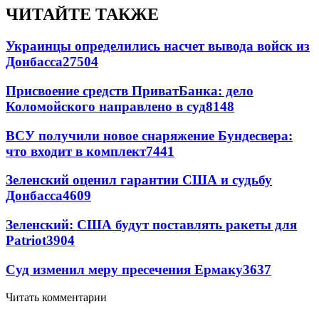
ЧИТАЙТЕ ТАКЖЕ
Украинцы определились насчет вывода войск из
Донбасса
27504
Присвоение средств ПриватБанка: дело
Коломойского направлено в суд
8148
ВСУ получили новое снаряжение Бундесвера:
что входит в комплект
7441
Зеленский оценил гарантии США и судьбу
Донбасса
4609
Зеленский: США будут поставлять ракеты для
Patriot
3904
Суд изменил меру пресечения Ермаку
3637
Читать комментарии