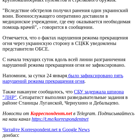
"Вследствие обстрелов получил ранения один украинский
воин. Военнослужащего оперативно доставили в
медицинское учреждение, где ему оказывается необходимая
помощь врачей", - говорится в сообщении.
Отмечается, что о фактах нарушения режима прекращения
огня через украинскую сторону в СЦКК уведомлены
представители ОБСЕ.
С начала текущих суток вдоль всей линии разграничения
нарушений режима прекращения огня не зафиксировано.
Напомним, за сутки 24 января
было зафиксировано пять
нарушений режима прекращения огня
.
Также накануне сообщалось, что
СБУ задержала шпиона
"ЛНР"
. Сепаратист выполнял разведывательные задания в
районе Станицы Луганской, Чернухино и Дебальцево.
Новости от
Корреспондент.net
в Telegram. Подписывайтесь
на наш канал
https://t.me/korrespondentnet
Читайте Korrespondent.net в Google News
донбасс