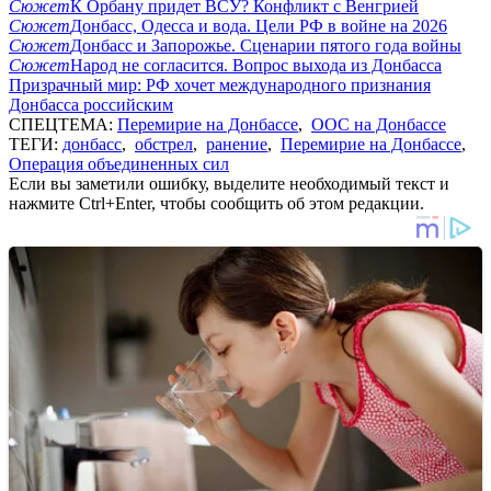
Сюжет
К Орбану придет ВСУ? Конфликт с Венгрией
Сюжет
Донбасс, Одесса и вода. Цели РФ в войне на 2026
Сюжет
Донбасс и Запорожье. Сценарии пятого года войны
Сюжет
Народ не согласится. Вопрос выхода из Донбасса
Призрачный мир: РФ хочет международного признания
Донбасса российским
СПЕЦТЕМА:
Перемирие на Донбассе
,
ООС на Донбассе
ТЕГИ:
донбасс
,
обстрел
,
ранение
,
Перемирие на Донбассе
,
Операция объединенных сил
Если вы заметили ошибку, выделите необходимый текст и
нажмите Ctrl+Enter, чтобы сообщить об этом редакции.