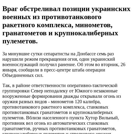
Враг обстреливал позиции украинских
военных из противотанкового
ракетного комплекса, минометов,
гранатометов и крупнокалиберных
пулеметов.
За минувшие сутки сепаратисты на Донбассе семь раз
нарушили режим прекращения огня, один украинский
военнослужащий получил ранение. Об этом во вторник, 26
января, сообщили в пресс-центре штаба операции
Объединенных сил.
Так, в районе ответственности оперативно-тактической
группировки Север неподалеку от Южного незаконные
вооруженные формирования дважды открывали огонь из
оружия разных видов - минометов 120 калибра,
противотанкового ракетного комплекса, станковых
противотанковых гранатометов и крупнокалиберных
пулеметов. Вблизи населенного пункта Хутор Вильный,
противник вел огонь из автоматических станковых
гранатометов, ручных противотанковых гранатометов,
крупнокалиберных пулеметов и стрелкового оружия.