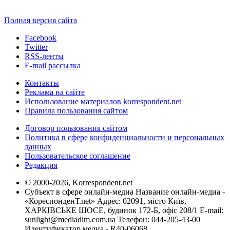
Полная версия сайта
Facebook
Twitter
RSS-ленты
E-mail рассылка
Контакты
Реклама на сайте
Использование материалов korrespondent.net
Правила пользования сайтом
Договор пользования сайтом
Политика в сфере конфиденциальности и персональных
данных
Пользовательское соглашение
Редакция
© 2000-2026, Korrespondent.net
Субъект в сфере онлайн-медиа Название онлайн-медиа -
«КореспонденТ.net» Адрес: 02091, місто Київ,
ХАРКІВСЬКЕ ШОСЕ, будинок 172-Б, офіс 208/1 E-mail:
sunlight@mediadim.com.ua
Телефон: 044-205-43-00
Идентификатор медиа - R40-06068