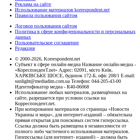
Реклама на сайте
Использование материалов korrespondent.net
Правила пользования сайтом
Договор пользования сайтом
Политика в сфере конфиденциальности и персональных
данных
Пользовательское соглашение
Редакция
© 2000-2026, Korrespondent.net
Субъект в сфере онлайн-медиа Название онлайн-медиа -
«КореспонденТ.net» Адрес: 02091, місто Київ,
ХАРКІВСЬКЕ ШОСЕ, будинок 172-Б, офіс 208/1 E-mail:
sunlight@mediadim.com.ua
Телефон: 044-205-43-00
Идентификатор медиа - R40-06068
Использование любых материалов, размещённых на
сайте, разрешается при условии ссылки на
Корреспондент.net.
При копировании материалов со страницы «Новости
Украины и мира», для интернет-изданий – обязательна
прямая открытая для поисковых систем гиперссылка.
Ссылка должна быть размещена в независимости от
полного либо частичного использования материалов.
Гиперссылка (для интернет- изданий) – должна быть