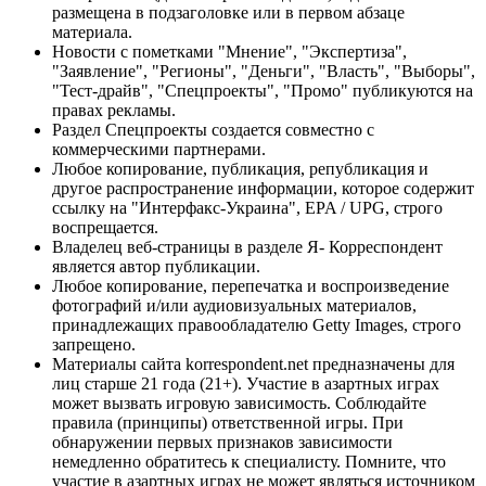
размещена в подзаголовке или в первом абзаце
материала.
Новости с пометками "Мнение", "Экспертиза",
"Заявление", "Регионы", "Деньги", "Власть", "Выборы",
"Тест-драйв", "Спецпроекты", "Промо" публикуются на
правах рекламы.
Раздел Спецпроекты создается совместно с
коммерческими партнерами.
Любое копирование, публикация, републикация и
другое распространение информации, которое содержит
ссылку на "Интерфакс-Украина", EPA / UPG, строго
воспрещается.
Владелец веб-страницы в разделе Я- Корреспондент
является автор публикации.
Любое копирование, перепечатка и воспроизведение
фотографий и/или аудиовизуальных материалов,
принадлежащих правообладателю Getty Images, строго
запрещено.
Материалы сайта korrespondent.net предназначены для
лиц старше 21 года (21+). Участие в азартных играх
может вызвать игровую зависимость. Соблюдайте
правила (принципы) ответственной игры. При
обнаружении первых признаков зависимости
немедленно обратитесь к специалисту. Помните, что
участие в азартных играх не может являться источником