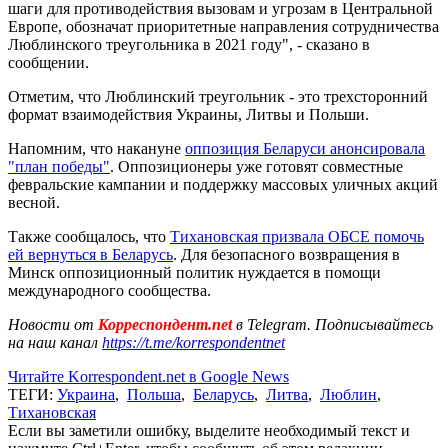
шаги для противодействия вызовам и угрозам в Центральной
Европе, обозначат приоритетные направления сотрудничества
Люблинского треугольника в 2021 году", - сказано в
сообщении.
Отметим, что Люблинский треугольник - это трехсторонний
формат взаимодействия Украины, Литвы и Польши.
Напомним, что накануне
оппозиция Беларуси анонсировала
"план победы"
. Оппозиционеры уже готовят совместные
февральские кампании и поддержку массовых уличных акций
весной.
Также сообщалось, что
Тихановская призвала ОБСЕ помочь
ей вернуться в Беларусь
. Для безопасного возвращения в
Минск оппозиционный политик нуждается в помощи
международного сообщества.
Новости от
Корреспондент.net
в Telegram. Подписывайтесь
на наш канал
https://t.me/korrespondentnet
Читайте Korrespondent.net в Google News
ТЕГИ:
Украина
,
Польша
,
Беларусь
,
Литва
,
Люблин
,
Тихановская
Если вы заметили ошибку, выделите необходимый текст и