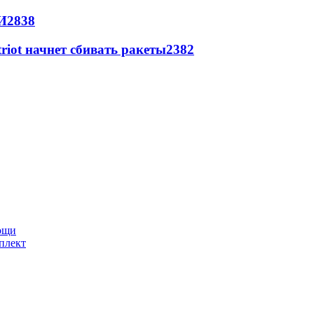
И
2838
triot начнет сбивать ракеты
2382
мощи
плект