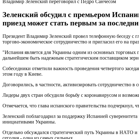
Владимир Зеленский переговорил с Педро Санчесом
Зеленский обсудил с премьером Испании
приезд может стать первым за последни
Президент Владимир Зеленский провел телефонную беседу с гл
торгово-экономическое сотрудничество и пригласил его на праз
"Испания является для Украины одним из основных торговых 
дальнейшем быть надежным стратегическим поставщиком зерно
Собеседники отметили важность проведения четвертого засед
этом году в Киеве.
Договорились, в частности, активизировать сотрудничество в 
Лидеры двух стран обсудили борьбу с коронавирусом и возмож
Отмечается, что глава испанского правительства подчеркнул, 
Зеленский поблагодарил за поддержку Испанией суверенитета 
инициативами Украины.
Отдельно обсуждался стратегический путь Украины в НАТО и гл
сегодня - одна из самых сильных.