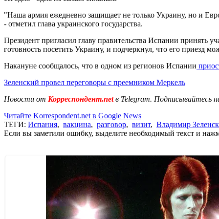
"Наша армия ежедневно защищает не только Украину, но и Ев
- отметил глава украинского государства.
Президент пригласил главу правительства Испании принять у
готовность посетить Украину, и подчеркнул, что его приезд м
Накануне сообщалось, что в одном из регионов Испании
приос
Зеленский провел переговоры с преемником Меркель
Новости от
Корреспондент.net
в Telegram. Подписывайтесь н
Читайте Korrespondent.net в Google News
ТЕГИ:
Испания
,
вакцина
,
разговор
,
визит
,
Владимир Зеленс
Если вы заметили ошибку, выделите необходимый текст и нажми