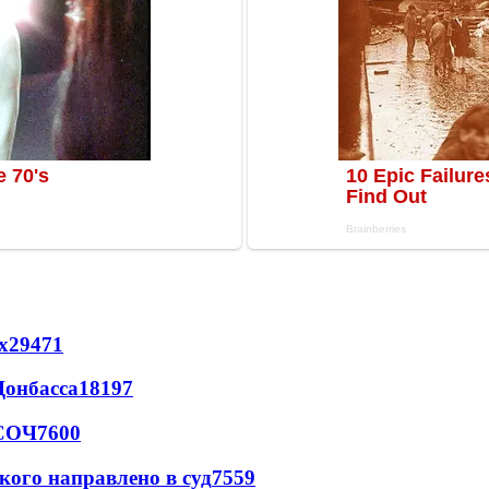
х
29471
Донбасса
18197
 СОЧ
7600
кого направлено в суд
7559