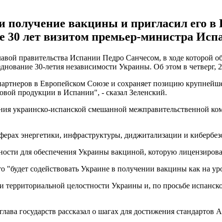
 получение вакцины и пригласил его в К
е 30 лет визитом премьер-министра Исп
авой правительства Испании Педро Санчесом, в ходе которой о
днование 30-летия независимости Украины. Об этом в четверг, 2
партнеров в Европейском Союзе и сохраняет позицию крупнейше
вой продукции в Испании", - сказал Зеленский.
ания украинско-испанской смешанной межправительственной ко
сферах энергетики, инфраструктуры, диджитализации и кибербез
ности для обеспечения Украины вакциной, которую лицензирова
что "будет содействовать Украине в получении вакцины как на у
и территориальной целостности Украины и, по просьбе испанск
ава государств рассказал о шагах для достижения стандартов Ал