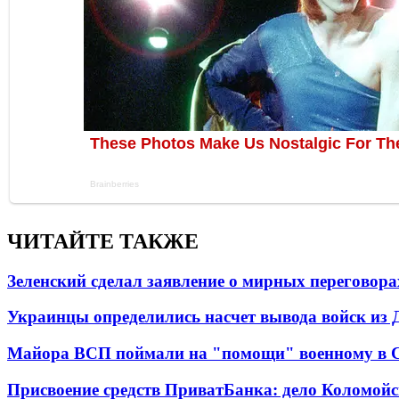
ЧИТАЙТЕ ТАКЖЕ
Зеленский сделал заявление о мирных переговора
Украинцы определились насчет вывода войск из 
Майора ВСП поймали на "помощи" военному в
Присвоение средств ПриватБанка: дело Коломойс