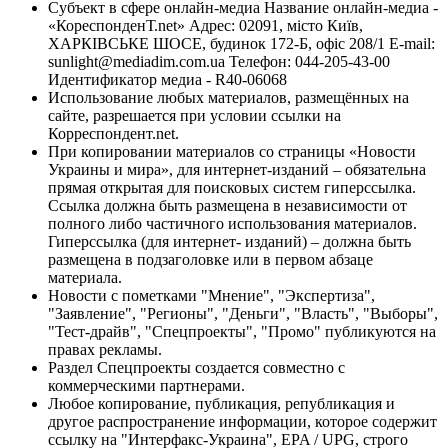
Субъект в сфере онлайн-медиа Название онлайн-медиа -
«КореспонденТ.net» Адрес: 02091, місто Київ,
ХАРКІВСЬКЕ ШОСЕ, будинок 172-Б, офіс 208/1 E-mail:
sunlight@mediadim.com.ua
Телефон: 044-205-43-00
Идентификатор медиа - R40-06068
Использование любых материалов, размещённых на
сайте, разрешается при условии ссылки на
Корреспондент.net.
При копировании материалов со страницы «Новости
Украины и мира», для интернет-изданий – обязательна
прямая открытая для поисковых систем гиперссылка.
Ссылка должна быть размещена в независимости от
полного либо частичного использования материалов.
Гиперссылка (для интернет- изданий) – должна быть
размещена в подзаголовке или в первом абзаце
материала.
Новости с пометками "Мнение", "Экспертиза",
"Заявление", "Регионы", "Деньги", "Власть", "Выборы",
"Тест-драйв", "Спецпроекты", "Промо" публикуются на
правах рекламы.
Раздел Спецпроекты создается совместно с
коммерческими партнерами.
Любое копирование, публикация, републикация и
другое распространение информации, которое содержит
ссылку на "Интерфакс-Украина", EPA / UPG, строго