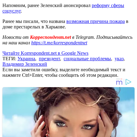
Напомним, ранее Зеленский анонсировал
реформу сферы
соцуслуг
.
Ранее мы писали, что названа
возможная причина пожара
в
доме престарелых в Харькове.
Новости от
Корреспондент.net
в Telegram. Подписывайтесь
на наш канал
https://t.me/korrespondentnet
Читайте Korrespondent.net в Google News
ТЕГИ:
Украина
,
президент
,
социальные проблемы
,
указ
,
Владимир Зеленский
Если вы заметили ошибку, выделите необходимый текст и
нажмите Ctrl+Enter, чтобы сообщить об этом редакции.