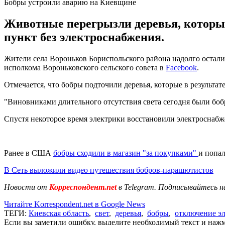
Бобры устроили аварию на Киевщине
Животные перегрызли деревья, которые
пункт без электроснабжения.
Жители села Вороньков Бориспольского района надолго осталис
исполкома Вороньковского сельского совета в
Facebook
.
Отмечается, что бобры подточили деревья, которые в результат
"Виновниками длительного отсутствия света сегодня были бобр
Спустя некоторое время электрики восстановили электроснабж
Ранее в США
бобры сходили в магазин "за покупками"
и попал
В Сеть выложили видео путешествия бобров-парашютистов
Новости от
Корреспондент.net
в Telegram. Подписывайтесь н
Читайте Korrespondent.net в Google News
ТЕГИ:
Киевская область
,
свет
,
деревья
,
бобры
,
отключение эл
Если вы заметили ошибку, выделите необходимый текст и нажми