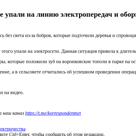
 упали на линию электропередач и обор
ь без света из-за бобров, которые подточили деревья и спрово
е этого упали на электросети. Данная ситуация привела к длител
ы, которые положили зуб на воронковские тополи в парке на ост
ение, а в сельсовете отчитались об успешном проведении опера
и на видео.
а наш канал
https://t.me/korrespondentnet
ектричества
те Ctrl+Enter, чтобы сообщить об этом редакции.