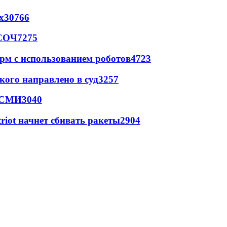
х
30766
 СОЧ
7275
рм с использованием роботов
4723
кого направлено в суд
3257
- СМИ
3040
triot начнет сбивать ракеты
2904