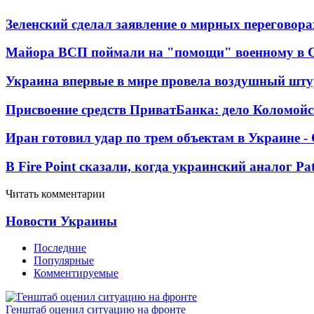
Зеленский сделал заявление о мирных переговора
Майора ВСП поймали на "помощи" военному в
Украина впервые в мире провела воздушный шту
Присвоение средств ПриватБанка: дело Коломойс
Иран готовил удар по трем объектам в Украине 
В Fire Point сказали, когда украинский аналог Pa
Читать комментарии
Новости Украины
Последние
Популярные
Комментируемые
Генштаб оценил ситуацию на фронте