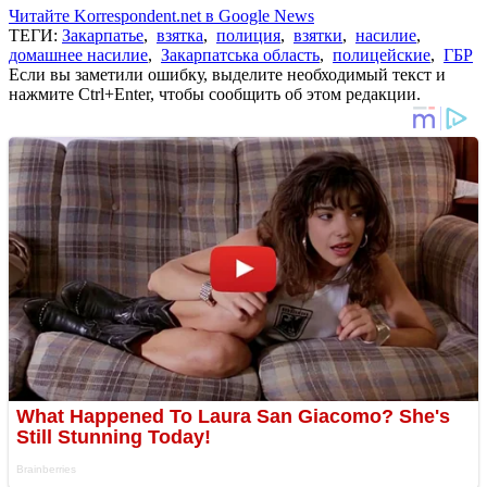
Читайте Korrespondent.net в Google News
ТЕГИ:
Закарпатье
,
взятка
,
полиция
,
взятки
,
насилие
,
домашнее насилие
,
Закарпатська область
,
полицейские
,
ГБР
Если вы заметили ошибку, выделите необходимый текст и
нажмите Ctrl+Enter, чтобы сообщить об этом редакции.