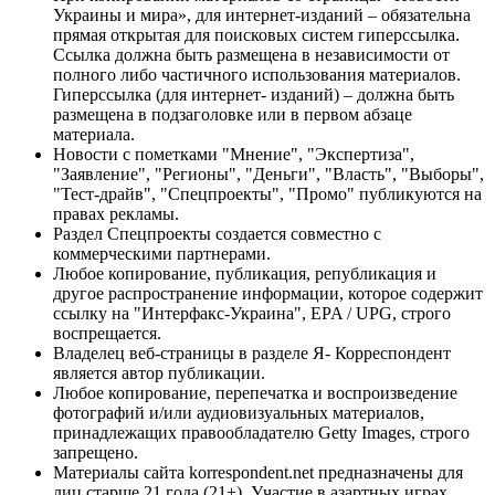
Украины и мира», для интернет-изданий – обязательна
прямая открытая для поисковых систем гиперссылка.
Ссылка должна быть размещена в независимости от
полного либо частичного использования материалов.
Гиперссылка (для интернет- изданий) – должна быть
размещена в подзаголовке или в первом абзаце
материала.
Новости с пометками "Мнение", "Экспертиза",
"Заявление", "Регионы", "Деньги", "Власть", "Выборы",
"Тест-драйв", "Спецпроекты", "Промо" публикуются на
правах рекламы.
Раздел Спецпроекты создается совместно с
коммерческими партнерами.
Любое копирование, публикация, републикация и
другое распространение информации, которое содержит
ссылку на "Интерфакс-Украина", EPA / UPG, строго
воспрещается.
Владелец веб-страницы в разделе Я- Корреспондент
является автор публикации.
Любое копирование, перепечатка и воспроизведение
фотографий и/или аудиовизуальных материалов,
принадлежащих правообладателю Getty Images, строго
запрещено.
Материалы сайта korrespondent.net предназначены для
лиц старше 21 года (21+). Участие в азартных играх