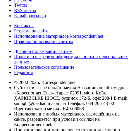
Twitter
RSS-ленты
E-mail рассылка
Контакты
Реклама на сайте
Использование материалов korrespondent.net
Правила пользования сайтом
Договор пользования сайтом
Политика в сфере конфиденциальности и персональных
данных
Пользовательское соглашение
Редакция
© 2000-2026, Korrespondent.net
Субъект в сфере онлайн-медиа Название онлайн-медиа -
«КореспонденТ.net» Адрес: 02091, місто Київ,
ХАРКІВСЬКЕ ШОСЕ, будинок 172-Б, офіс 208/1 E-mail:
sunlight@mediadim.com.ua
Телефон: 044-205-43-00
Идентификатор медиа - R40-06068
Использование любых материалов, размещённых на
сайте, разрешается при условии ссылки на
Корреспондент.net.
При копировании материалов со страницы «Новости