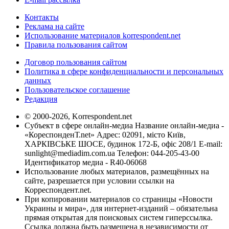
Контакты
Реклама на сайте
Использование материалов korrespondent.net
Правила пользования сайтом
Договор пользования сайтом
Политика в сфере конфиденциальности и персональных
данных
Пользовательское соглашение
Редакция
© 2000-2026, Korrespondent.net
Субъект в сфере онлайн-медиа Название онлайн-медиа -
«КореспонденТ.net» Адрес: 02091, місто Київ,
ХАРКІВСЬКЕ ШОСЕ, будинок 172-Б, офіс 208/1 E-mail:
sunlight@mediadim.com.ua
Телефон: 044-205-43-00
Идентификатор медиа - R40-06068
Использование любых материалов, размещённых на
сайте, разрешается при условии ссылки на
Корреспондент.net.
При копировании материалов со страницы «Новости
Украины и мира», для интернет-изданий – обязательна
прямая открытая для поисковых систем гиперссылка.
Ссылка должна быть размещена в независимости от