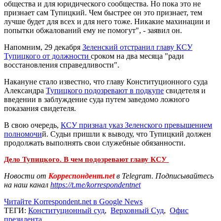
общества и для юридического сообщества. Но пока это не
признает сам Тупицкий. Чем быстрее он это признает, тем
лучше будет для всех и для него тоже. Никакие махинации и
попытки обжалований ему не помогут", - заявил он.
Напомним, 29 декабря
Зеленский отстранил главу КСУ
Тупицкого от должности
сроком на два месяца "ради
восстановления справедливости".
Накануне стало известно, что главу Конституционного суда
Александра
Тупицкого подозревают в подкупе
свидетеля и
введении в заблуждение суда путем заведомо ложного
показания свидетеля.
В свою очередь,
КСУ признал указ Зеленского превышением
полномочи
й. Судьи пришли к выводу, что Тупицкий должен
продолжать выполнять свои служебные обязанности.
Дело Тупицкого. В чем подозревают главу КСУ
Новости от
Корреспондент.net
в Telegram. Подписывайтесь
на наш канал
https://t.me/korrespondentnet
Читайте Korrespondent.net в Google News
ТЕГИ:
Конституционный суд
,
Верховный Суд
,
Офис
президента