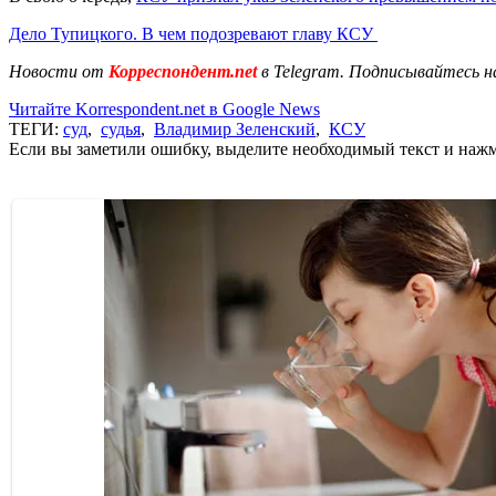
Дело Тупицкого. В чем подозревают главу КСУ
Новости от
Корреспондент.net
в Telegram. Подписывайтесь н
Читайте Korrespondent.net в Google News
ТЕГИ:
суд
,
судья
,
Владимир Зеленский
,
КСУ
Если вы заметили ошибку, выделите необходимый текст и нажми