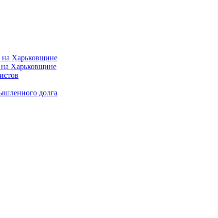
 на Харьковщине
истов
мышленного долга