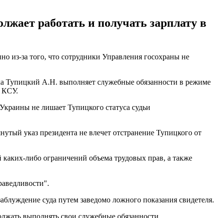
олжает работать и получать зарплату в
о из-за того, что сотрудники Управления госохраны не
ока Тупицкий А.Н. выполняет служебные обязанности в режиме
 КСУ.
 Украины не лишает Тупицкого статуса судьи
янутый указ президента не влечет отстранение Тупицкого от
 каких-либо ограничений объема трудовых прав, а также
раведливости".
заблуждение суда путем заведомо ложного показания свидетеля.
олжать выполнять свои служебные обязанности.