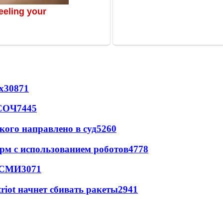
х
30871
 СОЧ
7445
кого направлено в суд
5260
рм с использованием роботов
4778
- СМИ
3071
triot начнет сбивать ракеты
2941