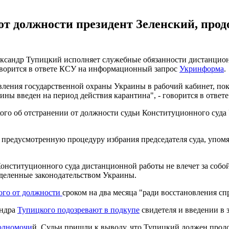
от должности президент Зеленский, прод
ксандр Тупицкий исполняет служебные обязанности дистанционн
 говорится в ответе КСУ на информационный запрос
Укринформа
.
авления государственной охраны Украины в рабочий кабинет, п
ны введен на период действия карантина", - говорится в ответе
кого об отстранении от должности судьи Конституционного суда
но предусмотренную процедуру избрания председателя суда, упом
Конституционного суда дистанционной работы не влечет за собой
еделенные законодательством Украины.
ого от должности
сроком на два месяца "ради восстановления сп
андра
Тупицкого подозревают в подкупе
свидетеля и введении в 
олномочи
й. Судьи пришли к выводу, что Тупицкий должен прод