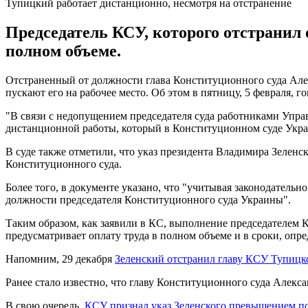
Тупицкий работает дистанционно, несмотря на отстранение
Председатель КСУ, которого отстранил 
полном объеме.
Отстраненный от должности глава Конституционного суда Але
пускают его на рабочее место. Об этом в пятницу, 5 февраля,
"В связи с недопущением председателя суда работниками Упр
дистанционной работы, который в Конституционном суде Украи
В суде также отметили, что указ президента Владимира Зеленс
Конституционного суда.
Более того, в документе указано, что "учитывая законодатель
должности председателя Конституционного суда Украины".
Таким образом, как заявили в КС, выполнение председателем 
предусматривает оплату труда в полном объеме и в сроки, опр
Напомним, 29 декабря
Зеленский отстранил главу КСУ Тупицк
Ранее стало известно, что главу Конституционного суда Алекс
В свою очередь,
КСУ признал указ Зеленского превышением п