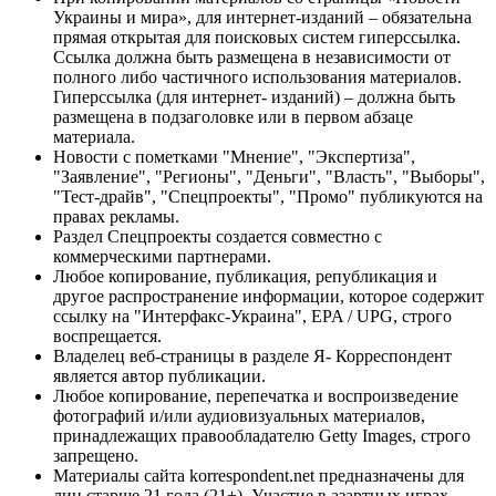
Украины и мира», для интернет-изданий – обязательна
прямая открытая для поисковых систем гиперссылка.
Ссылка должна быть размещена в независимости от
полного либо частичного использования материалов.
Гиперссылка (для интернет- изданий) – должна быть
размещена в подзаголовке или в первом абзаце
материала.
Новости с пометками "Мнение", "Экспертиза",
"Заявление", "Регионы", "Деньги", "Власть", "Выборы",
"Тест-драйв", "Спецпроекты", "Промо" публикуются на
правах рекламы.
Раздел Спецпроекты создается совместно с
коммерческими партнерами.
Любое копирование, публикация, републикация и
другое распространение информации, которое содержит
ссылку на "Интерфакс-Украина", EPA / UPG, строго
воспрещается.
Владелец веб-страницы в разделе Я- Корреспондент
является автор публикации.
Любое копирование, перепечатка и воспроизведение
фотографий и/или аудиовизуальных материалов,
принадлежащих правообладателю Getty Images, строго
запрещено.
Материалы сайта korrespondent.net предназначены для
лиц старше 21 года (21+). Участие в азартных играх