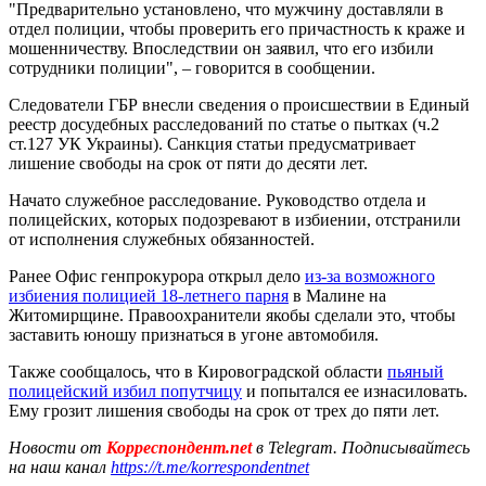
"Предварительно установлено, что мужчину доставляли в
отдел полиции, чтобы проверить его причастность к краже и
мошенничеству. Впоследствии он заявил, что его избили
сотрудники полиции", – говорится в сообщении.
Следователи ГБР внесли сведения о происшествии в Единый
реестр досудебных расследований по статье о пытках (ч.2
ст.127 УК Украины). Санкция статьи предусматривает
лишение свободы на срок от пяти до десяти лет.
Начато служебное расследование. Руководство отдела и
полицейских, которых подозревают в избиении, отстранили
от исполнения служебных обязанностей.
Ранее Офис генпрокурора открыл дело
из-за возможного
избиения полицией 18-летнего парня
в Малине на
Житомирщине. Правоохранители якобы сделали это, чтобы
заставить юношу признаться в угоне автомобиля.
Также сообщалось, что в Кировоградской области
пьяный
полицейский избил попутчицу
и попытался ее изнасиловать.
Ему грозит лишения свободы на срок от трех до пяти лет.
Новости от
Корреспондент.net
в Telegram. Подписывайтесь
на наш канал
https://t.me/korrespondentnet