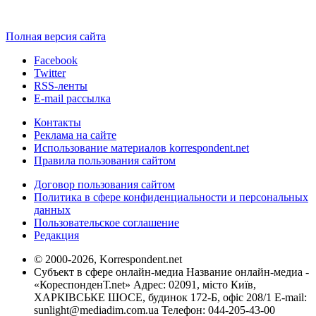
Полная версия сайта
Facebook
Twitter
RSS-ленты
E-mail рассылка
Контакты
Реклама на сайте
Использование материалов korrespondent.net
Правила пользования сайтом
Договор пользования сайтом
Политика в сфере конфиденциальности и персональных
данных
Пользовательское соглашение
Редакция
© 2000-2026, Korrespondent.net
Субъект в сфере онлайн-медиа Название онлайн-медиа -
«КореспонденТ.net» Адрес: 02091, місто Київ,
ХАРКІВСЬКЕ ШОСЕ, будинок 172-Б, офіс 208/1 E-mail:
sunlight@mediadim.com.ua
Телефон: 044-205-43-00