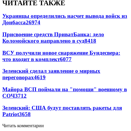
ЧИТАЙТЕ ТАКЖЕ
Украинцы определились насчет вывода войск из
Донбасса
26974
Присвоение средств ПриватБанка: дело
Коломойского направлено в суд
8418
ВСУ получили новое снаряжение Бундесвера:
что входит в комплект
6077
Зеленский сделал заявление о мирных
переговорах
4619
Майора ВСП поймали на "помощи" военному в
СОЧ
3712
Зеленский: США будут поставлять ракеты для
Patriot
3658
Читать комментарии