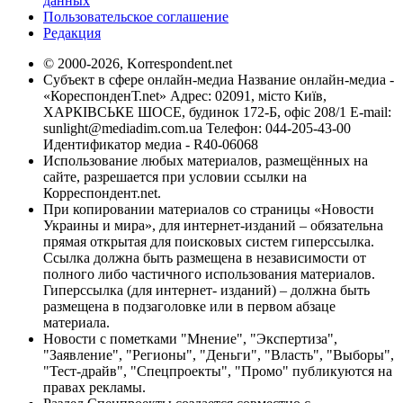
данных
Пользовательское соглашение
Редакция
© 2000-2026, Korrespondent.net
Субъект в сфере онлайн-медиа Название онлайн-медиа -
«КореспонденТ.net» Адрес: 02091, місто Київ,
ХАРКІВСЬКЕ ШОСЕ, будинок 172-Б, офіс 208/1 E-mail:
sunlight@mediadim.com.ua
Телефон: 044-205-43-00
Идентификатор медиа - R40-06068
Использование любых материалов, размещённых на
сайте, разрешается при условии ссылки на
Корреспондент.net.
При копировании материалов со страницы «Новости
Украины и мира», для интернет-изданий – обязательна
прямая открытая для поисковых систем гиперссылка.
Ссылка должна быть размещена в независимости от
полного либо частичного использования материалов.
Гиперссылка (для интернет- изданий) – должна быть
размещена в подзаголовке или в первом абзаце
материала.
Новости с пометками "Мнение", "Экспертиза",
"Заявление", "Регионы", "Деньги", "Власть", "Выборы",
"Тест-драйв", "Спецпроекты", "Промо" публикуются на
правах рекламы.