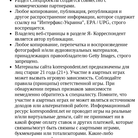
Раздел Спецпроекты создается совместно с
коммерческими партнерами.
Любое копирование, публикация, републикация и
другое распространение информации, которое содержит
ссылку на "Интерфакс-Украина", EPA / UPG, строго
воспрещается.
Владелец веб-страницы в разделе Я- Корреспондент
является автор публикации.
Любое копирование, перепечатка и воспроизведение
фотографий и/или аудиовизуальных материалов,
принадлежащих правообладателю Getty Images, строго
запрещено.
Материалы сайта korrespondent.net предназначены для
лиц старше 21 года (21+). Участие в азартных играх
может вызвать игровую зависимость. Соблюдайте
правила (принципы) ответственной игры. При
обнаружении первых признаков зависимости
немедленно обратитесь к специалисту. Помните, что
участие в азартных играх не может являться источником
доходов или альтернативой работе. Информационный
ресурс korrespondent.net не проводит игры на реальные
и/или виртуальные деньги, сайт не принимает ни в
какой форме оплату ставок и других платежей, которые
связаны/могут быть связаны с азартными играми,
букмекерами или тотализаторами. Какие-либо