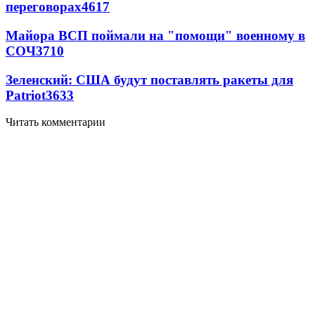
переговорах
4617
Майора ВСП поймали на "помощи" военному в
СОЧ
3710
Зеленский: США будут поставлять ракеты для
Patriot
3633
Читать комментарии