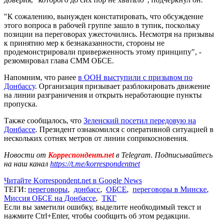
"К сожалению, вынужден констатировать, что обсуждение
этого вопроса в рабочей группе зашло в тупик, поскольку
позиции на переговорах ужесточились. Несмотря на призывы
к принятию мер к безнаказанности, стороны не
продемонстрировали приверженность этому принципу", -
резюмировал глава СММ ОБСЕ.
Напомним, что ранее
в ООН выступили с призывом по
Донбассу
. Организация призывает разблокировать движение
на линии разграничения и открыть неработающие пункты
пропуска.
Также сообщалось, что
Зеленский посетил передовую на
Донбассе
. Президент ознакомился с оперативной ситуацией в
нескольких сотнях метров от линии соприкосновения.
Новости от
Корреспондент.net
в Telegram. Подписывайтесь
на наш канал
https://t.me/korrespondentnet
Читайте Korrespondent.net в Google News
ТЕГИ:
переговоры
,
донбасс
,
ОБСЕ
,
переговоры в Минске
,
Миссия ОБСЕ на Донбассе
,
ТКГ
Если вы заметили ошибку, выделите необходимый текст и
нажмите Ctrl+Enter, чтобы сообщить об этом редакции.