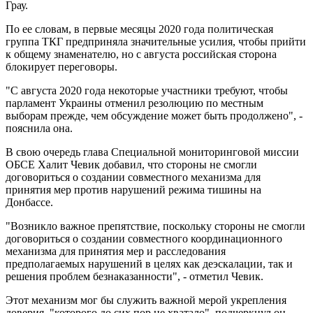
Грау.
По ее словам, в первые месяцы 2020 года политическая
группа ТКГ предприняла значительные усилия, чтобы прийти
к общему знаменателю, но с августа российская сторона
блокирует переговоры.
"С августа 2020 года некоторые участники требуют, чтобы
парламент Украины отменил резолюцию по местным
выборам прежде, чем обсуждение может быть продолжено", -
пояснила она.
В свою очередь глава Специальной мониторинговой миссии
ОБСЕ Халит Чевик добавил, что стороны не смогли
договориться о создании совместного механизма для
принятия мер против нарушений режима тишины на
Донбассе.
"Возникло важное препятствие, поскольку стороны не смогли
договориться о создании совместного координационного
механизма для принятия мер и расследования
предполагаемых нарушений в целях как деэскалации, так и
решения проблем безнаказанности", - отметил Чевик.
Этот механизм мог бы служить важной мерой укрепления
доверия, "которого до сих пор не хватало", подчеркнул он.