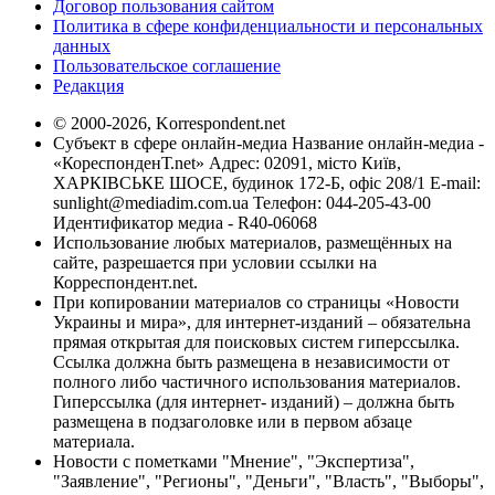
Договор пользования сайтом
Политика в сфере конфиденциальности и персональных
данных
Пользовательское соглашение
Редакция
© 2000-2026, Korrespondent.net
Субъект в сфере онлайн-медиа Название онлайн-медиа -
«КореспонденТ.net» Адрес: 02091, місто Київ,
ХАРКІВСЬКЕ ШОСЕ, будинок 172-Б, офіс 208/1 E-mail:
sunlight@mediadim.com.ua
Телефон: 044-205-43-00
Идентификатор медиа - R40-06068
Использование любых материалов, размещённых на
сайте, разрешается при условии ссылки на
Корреспондент.net.
При копировании материалов со страницы «Новости
Украины и мира», для интернет-изданий – обязательна
прямая открытая для поисковых систем гиперссылка.
Ссылка должна быть размещена в независимости от
полного либо частичного использования материалов.
Гиперссылка (для интернет- изданий) – должна быть
размещена в подзаголовке или в первом абзаце
материала.
Новости с пометками "Мнение", "Экспертиза",
"Заявление", "Регионы", "Деньги", "Власть", "Выборы",