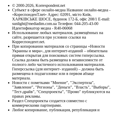
© 2000-2026, Korrespondent.net
Субъект в сфере онлайн-медиа Название онлайн-медиа -
«КореспонденТ.net» Адрес: 02091, місто Київ,
ХАРКІВСЬКЕ ШОСЕ, будинок 172-Б, офіс 208/1 E-mail:
sunlight@mediadim.com.ua
Телефон: 044-205-43-00
Идентификатор медиа - R40-06068
Использование любых материалов, размещённых на
сайте, разрешается при условии ссылки на
Корреспондент.net.
При копировании материалов со страницы «Новости
Украины и мира», для интернет-изданий – обязательна
прямая открытая для поисковых систем гиперссылка.
Ссылка должна быть размещена в независимости от
полного либо частичного использования материалов.
Гиперссылка (для интернет- изданий) – должна быть
размещена в подзаголовке или в первом абзаце
материала.
Новости с пометками "Мнение", "Экспертиза",
"Заявление", "Регионы", "Деньги", "Власть", "Выборы",
"Тест-драйв", "Спецпроекты", "Промо" публикуются на
правах рекламы.
Раздел Спецпроекты создается совместно с
коммерческими партнерами.
Любое копирование, публикация, републикация и