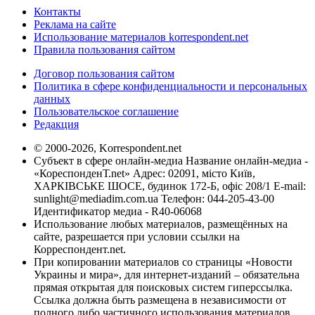
Контакты
Реклама на сайте
Использование материалов korrespondent.net
Правила пользования сайтом
Договор пользования сайтом
Политика в сфере конфиденциальности и персональных
данных
Пользовательское соглашение
Редакция
© 2000-2026, Korrespondent.net
Субъект в сфере онлайн-медиа Название онлайн-медиа -
«КореспонденТ.net» Адрес: 02091, місто Київ,
ХАРКІВСЬКЕ ШОСЕ, будинок 172-Б, офіс 208/1 E-mail:
sunlight@mediadim.com.ua
Телефон: 044-205-43-00
Идентификатор медиа - R40-06068
Использование любых материалов, размещённых на
сайте, разрешается при условии ссылки на
Корреспондент.net.
При копировании материалов со страницы «Новости
Украины и мира», для интернет-изданий – обязательна
прямая открытая для поисковых систем гиперссылка.
Ссылка должна быть размещена в независимости от
полного либо частичного использования материалов.