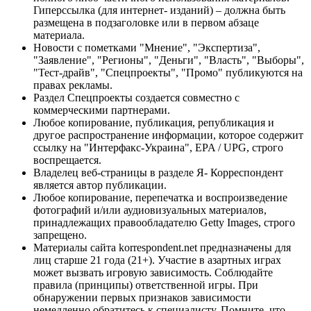
Гиперссылка (для интернет- изданий) – должна быть
размещена в подзаголовке или в первом абзаце
материала.
Новости с пометками "Мнение", "Экспертиза",
"Заявление", "Регионы", "Деньги", "Власть", "Выборы",
"Тест-драйв", "Спецпроекты", "Промо" публикуются на
правах рекламы.
Раздел Спецпроекты создается совместно с
коммерческими партнерами.
Любое копирование, публикация, републикация и
другое распространение информации, которое содержит
ссылку на "Интерфакс-Украина", EPA / UPG, строго
воспрещается.
Владелец веб-страницы в разделе Я- Корреспондент
является автор публикации.
Любое копирование, перепечатка и воспроизведение
фотографий и/или аудиовизуальных материалов,
принадлежащих правообладателю Getty Images, строго
запрещено.
Материалы сайта korrespondent.net предназначены для
лиц старше 21 года (21+). Участие в азартных играх
может вызвать игровую зависимость. Соблюдайте
правила (принципы) ответственной игры. При
обнаружении первых признаков зависимости
немедленно обратитесь к специалисту. Помните, что