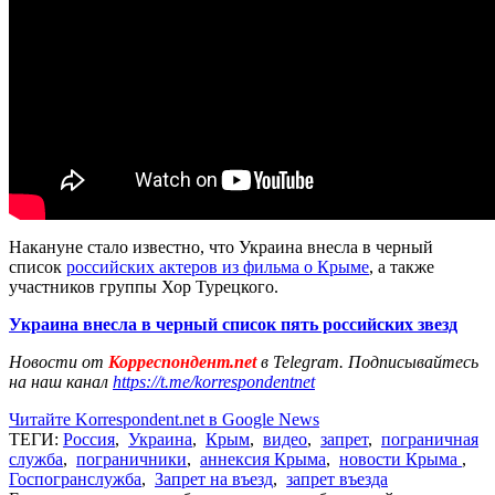
Накануне стало известно, что Украина внесла в черный
список
российских актеров из фильма о Крыме
, а также
участников группы Хор Турецкого.
Украина внесла в черный список пять российских звезд
Новости от
Корреспондент.net
в Telegram. Подписывайтесь
на наш канал
https://t.me/korrespondentnet
Читайте Korrespondent.net в Google News
ТЕГИ:
Россия
,
Украина
,
Крым
,
видео
,
запрет
,
пограничная
служба
,
пограничники
,
аннексия Крыма
,
новости Крыма
,
Госпогранслужба
,
Запрет на въезд
,
запрет въезда