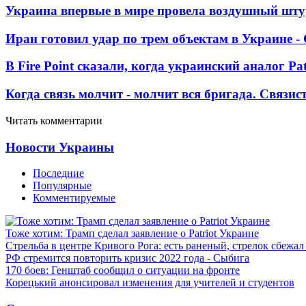
Украина впервые в мире провела воздушный шту
Иран готовил удар по трем объектам в Украине 
В Fire Point сказали, когда украинский аналог Pa
Когда связь молчит - молчит вся бригада. Связи
Читать комментарии
Новости Украины
Последние
Популярные
Комментируемые
Тоже хотим: Трамп сделал заявление о Patriot Украине
Стрельба в центре Кривого Рога: есть раненый, стрелок сбежа
РФ стремится повторить кризис 2022 года - Сыбига
170 боев: Генштаб сообщил о ситуации на фронте
Корецький анонсировал изменения для учителей и студентов