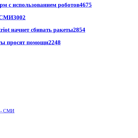
рм с использованием роботов
4675
- СМИ
3002
triot начнет сбивать ракеты
2854
сты просят помощи
2248
л - СМИ