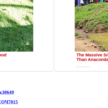
х
30649
 СОЧ
7015