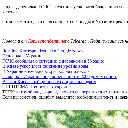
Подразделениями ГСЧС в течение суток высвобождено из снежны
человек.
Стоит отметить, что на выходных снегопады в Украине прекра
Новости от
Корреспондент.net
в Telegram. Подписывайтесь н
Читайте Korrespondent.net в Google News
Непогода в Украине
ГСЧС сообщила о ситуации с паводками в Украине
В Киеве ускорилось снижение уровня воды
В Украине возможна вторая волна половодья
Паводок в Украине: подтоплены почти 2000 домохозяйств
Власти Киева сообщили о ситуации с паводком
СПЕЦТЕМА:
Непогода в Украине
ТЕГИ:
автомобили
,
дороги
,
непогода
,
ограничение движения
Если вы заметили ошибку, выделите необходимый текст и нажми