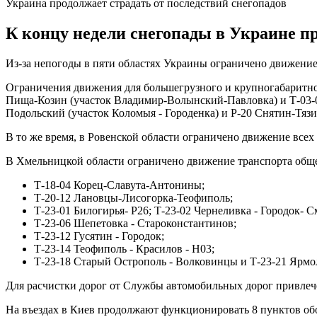
Украина продолжает страдать от последствий снегопадов
К концу недели снегопады в Украине пр
Из-за непогоды в пяти областях Украины ограничено движение 
Ограничения движения для большегрузного и крупногабаритно
Пища-Козин (участок Владимир-Волынский-Павловка) и Т-03-0
Подольский (участок Коломыя - Городенка) и Р-20 Снятин-Тязив
В то же время, в Ровенской области ограничено движение всех
В Хмельницкой области ограничено движение транспорта общег
Т-18-04 Корец-Славута-Антонины;
Т-20-12 Лановцы-Лисогорка-Теофиполь;
Т-23-01 Билогирья- Р26; Т-23-02 Чернеливка - Городок- С
Т-23-06 Шепетовка - Староконстантинов;
Т-23-12 Гусятин - Городок;
Т-23-14 Теофиполь - Красилов - Н03;
Т-23-18 Старый Острополь - Волковинцы и Т-23-21 Ярм
Для расчистки дорог от Службы автомобильных дорог привлече
На въездах в Киев продолжают функционировать 8 пунктов обо