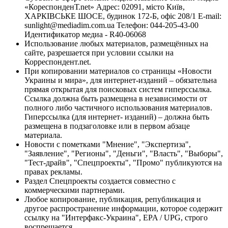
«КореспонденТ.net» Адрес: 02091, місто Київ,
ХАРКІВСЬКЕ ШОСЕ, будинок 172-Б, офіс 208/1 E-mail:
sunlight@mediadim.com.ua
Телефон: 044-205-43-00
Идентификатор медиа - R40-06068
Использование любых материалов, размещённых на
сайте, разрешается при условии ссылки на
Корреспондент.net.
При копировании материалов со страницы «Новости
Украины и мира», для интернет-изданий – обязательна
прямая открытая для поисковых систем гиперссылка.
Ссылка должна быть размещена в независимости от
полного либо частичного использования материалов.
Гиперссылка (для интернет- изданий) – должна быть
размещена в подзаголовке или в первом абзаце
материала.
Новости с пометками "Мнение", "Экспертиза",
"Заявление", "Регионы", "Деньги", "Власть", "Выборы",
"Тест-драйв", "Спецпроекты", "Промо" публикуются на
правах рекламы.
Раздел Спецпроекты создается совместно с
коммерческими партнерами.
Любое копирование, публикация, републикация и
другое распространение информации, которое содержит
ссылку на "Интерфакс-Украина", EPA / UPG, строго
воспрещается.