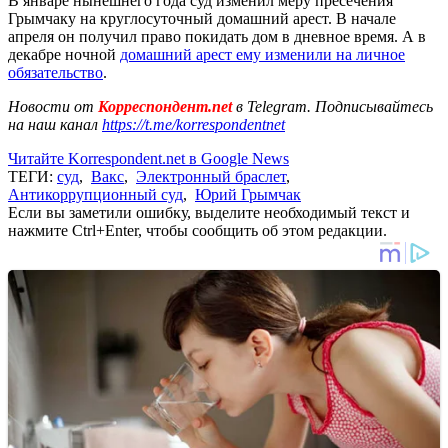
В январе нынешнего года суд изменил меру пресечения
Грымчаку на круглосуточный домашний арест. В начале
апреля он получил право покидать дом в дневное время. А в
декабре ночной
домашний арест ему изменили на личное
обязательство
.
Новости от
Корреспондент.net
в Telegram. Подписывайтесь
на наш канал
https://t.me/korrespondentnet
Читайте Korrespondent.net в Google News
ТЕГИ:
суд
,
Вакс
,
Электронный браслет
,
Антикоррупционный суд
,
Юрий Грымчак
Если вы заметили ошибку, выделите необходимый текст и
нажмите Ctrl+Enter, чтобы сообщить об этом редакции.