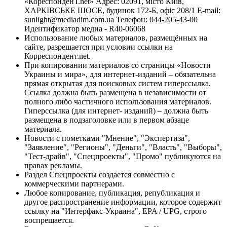
«КореспонденТ.net» Адрес: 02091, місто Київ,
ХАРКІВСЬКЕ ШОСЕ, будинок 172-Б, офіс 208/1 E-mail:
sunlight@mediadim.com.ua
Телефон: 044-205-43-00
Идентификатор медиа - R40-06068
Использование любых материалов, размещённых на
сайте, разрешается при условии ссылки на
Корреспондент.net.
При копировании материалов со страницы «Новости
Украины и мира», для интернет-изданий – обязательна
прямая открытая для поисковых систем гиперссылка.
Ссылка должна быть размещена в независимости от
полного либо частичного использования материалов.
Гиперссылка (для интернет- изданий) – должна быть
размещена в подзаголовке или в первом абзаце
материала.
Новости с пометками "Мнение", "Экспертиза",
"Заявление", "Регионы", "Деньги", "Власть", "Выборы",
"Тест-драйв", "Спецпроекты", "Промо" публикуются на
правах рекламы.
Раздел Спецпроекты создается совместно с
коммерческими партнерами.
Любое копирование, публикация, републикация и
другое распространение информации, которое содержит
ссылку на "Интерфакс-Украина", EPA / UPG, строго
воспрещается.