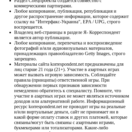
Раздел Спецпроекты создается совместно с
коммерческими партнерами.
Любое копирование, публикация, републикация и
другое распространение информации, которое содержит
ссылку на "Интерфакс-Украина", EPA / UPG, строго
воспрещается.
Владелец веб-страницы в разделе Я- Корреспондент
является автор публикации.
Любое копирование, перепечатка и воспроизведение
фотографий и/или аудиовизуальных материалов,
принадлежащих правообладателю Getty Images, строго
запрещено.
Материалы сайта korrespondent.net предназначены для
лиц старше 21 года (21+). Участие в азартных играх
может вызвать игровую зависимость. Соблюдайте
правила (принципы) ответственной игры. При
обнаружении первых признаков зависимости
немедленно обратитесь к специалисту. Помните, что
участие в азартных играх не может являться источником
доходов или альтернативой работе. Информационный
ресурс korrespondent.net не проводит игры на реальные
и/или виртуальные деньги, сайт не принимает ни в
какой форме оплату ставок и других платежей, которые
связаны/могут быть связаны с азартными играми,
букмекерами или тотализаторами. Какие-либо