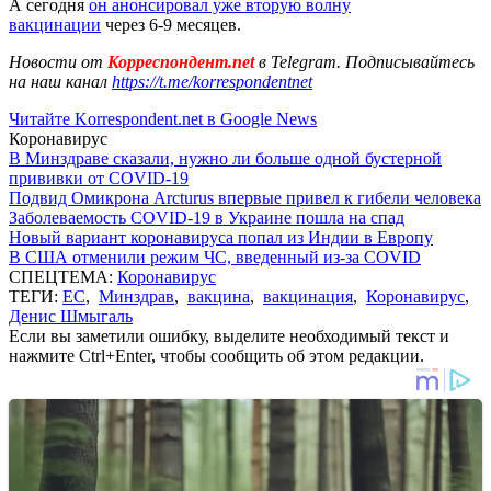
А сегодня
он анонсировал уже вторую волну
вакцинации
через 6-9 месяцев.
Новости от
Корреспондент.net
в Telegram. Подписывайтесь
на наш канал
https://t.me/korrespondentnet
Читайте Korrespondent.net в Google News
Коронавирус
В Минздраве сказали, нужно ли больше одной бустерной
прививки от COVID-19
Подвид Омикрона Arcturus впервые привел к гибели человека
Заболеваемость COVID-19 в Украине пошла на спад
Новый вариант коронавируса попал из Индии в Европу
В США отменили режим ЧС, введенный из-за COVID
СПЕЦТЕМА:
Коронавирус
ТЕГИ:
ЕС
,
Минздрав
,
вакцина
,
вакцинация
,
Коронавирус
,
Денис Шмыгаль
Если вы заметили ошибку, выделите необходимый текст и
нажмите Ctrl+Enter, чтобы сообщить об этом редакции.