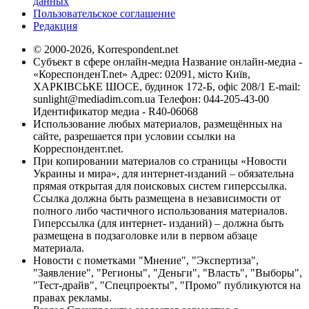
данных
Пользовательское соглашение
Редакция
© 2000-2026, Korrespondent.net
Субъект в сфере онлайн-медиа Название онлайн-медиа -
«КореспонденТ.net» Адрес: 02091, місто Київ,
ХАРКІВСЬКЕ ШОСЕ, будинок 172-Б, офіс 208/1 E-mail:
sunlight@mediadim.com.ua
Телефон: 044-205-43-00
Идентификатор медиа - R40-06068
Использование любых материалов, размещённых на
сайте, разрешается при условии ссылки на
Корреспондент.net.
При копировании материалов со страницы «Новости
Украины и мира», для интернет-изданий – обязательна
прямая открытая для поисковых систем гиперссылка.
Ссылка должна быть размещена в независимости от
полного либо частичного использования материалов.
Гиперссылка (для интернет- изданий) – должна быть
размещена в подзаголовке или в первом абзаце
материала.
Новости с пометками "Мнение", "Экспертиза",
"Заявление", "Регионы", "Деньги", "Власть", "Выборы",
"Тест-драйв", "Спецпроекты", "Промо" публикуются на
правах рекламы.