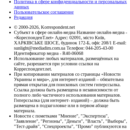
Политика в сфере конфиденциальности и персональных
данных
Пользовательское соглашение
Редакция
© 2000-2026, Korrespondent.net
Субъект в сфере онлайн-медиа Название онлайн-медиа -
«КореспонденТ.net» Адрес: 02091, місто Київ,
ХАРКІВСЬКЕ ШОСЕ, будинок 172-Б, офіс 208/1 E-mail:
sunlight@mediadim.com.ua
Телефон: 044-205-43-00
Идентификатор медиа - R40-06068
Использование любых материалов, размещённых на
сайте, разрешается при условии ссылки на
Корреспондент.net.
При копировании материалов со страницы «Новости
Украины и мира», для интернет-изданий – обязательна
прямая открытая для поисковых систем гиперссылка.
Ссылка должна быть размещена в независимости от
полного либо частичного использования материалов.
Гиперссылка (для интернет- изданий) – должна быть
размещена в подзаголовке или в первом абзаце
материала.
Новости с пометками "Мнение", "Экспертиза",
"Заявление", "Регионы", "Деньги", "Власть", "Выборы",
"Тест-драйв", "Спецпроекты", "Промо" публикуются на