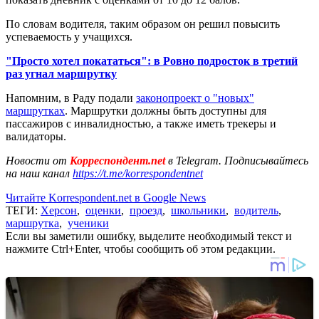
По словам водителя, таким образом он решил повысить
успеваемость у учащихся.
"Просто хотел покататься": в Ровно подросток в третий
раз угнал маршрутку
Напомним, в Раду подали
законопроект о "новых"
маршрутках
. Маршрутки должны быть доступны для
пассажиров с инвалидностью, а также иметь трекеры и
валидаторы.
Новости от
Корреспондент.net
в Telegram. Подписывайтесь
на наш канал
https://t.me/korrespondentnet
Читайте Korrespondent.net в Google News
ТЕГИ:
Херсон
,
оценки
,
проезд
,
школьники
,
водитель
,
маршрутка
,
ученики
Если вы заметили ошибку, выделите необходимый текст и
нажмите Ctrl+Enter, чтобы сообщить об этом редакции.