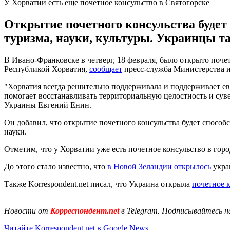
У Хорватии есть еще почетное консульство в Святогорске
Открытие почетного консульства будет
туризма, науки, культуры. Украинцы т
В Ивано-Франковске в четверг, 18 февраля, было открыто по
Республикой Хорватия,
сообщает
пресс-служба Министерства и
"Хорватия всегда решительно поддерживала и поддерживает е
помогает восстанавливать территориальную целостность и суве
Украины Евгений Енин.
Он добавил, что открытие почетного консульства будет способ
науки.
Отметим, что у Хорватии уже есть почетное консульство в горо
До этого стало известно, что
в Новой Зеландии открылось
укра
Также Korrespondent.net писал, что Украина открыла
почетное к
Новости от
Корреспондент.net
в Telegram. Подписывайтесь н
Читайте Korrespondent.net в Google News