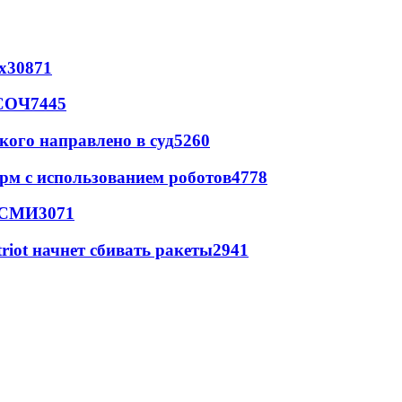
х
30871
 СОЧ
7445
кого направлено в суд
5260
рм с использованием роботов
4778
- СМИ
3071
triot начнет сбивать ракеты
2941