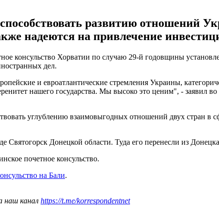
 способствовать развитию отношений Укр
акже надеются на привлечение инвестиц
четное консульство Хорватии по случаю 29-й годовщины устано
ностранных дел.
вропейские и евроатлантические стремления Украины, категори
ренитет нашего государства. Мы высоко это ценим", - заявил в
ствовать углублению взаимовыгодных отношений двух стран в сф
де Святогорск Донецкой области. Туда его перенесли из Донецка
инское почетное консульство.
онсульство на Бали
.
а наш канал
https://t.me/korrespondentnet