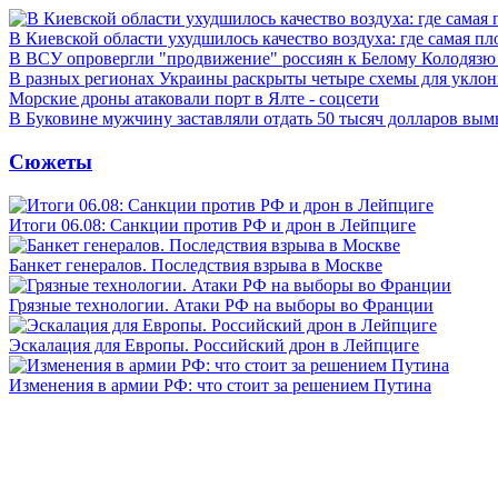
В Киевской области ухудшилось качество воздуха: где самая пл
В ВСУ опровергли "продвижение" россиян к Белому Колодязю
В разных регионах Украины раскрыты четыре схемы для уклон
Морские дроны атаковали порт в Ялте - соцсети
В Буковине мужчину заставляли отдать 50 тысяч долларов вы
Сюжеты
Итоги 06.08: Санкции против РФ и дрон в Лейпциге
Банкет генералов. Последствия взрыва в Москве
Грязные технологии. Атаки РФ на выборы во Франции
Эскалация для Европы. Российский дрон в Лейпциге
Изменения в армии РФ: что стоит за решением Путина