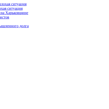
охая ситуация
 на Харьковщине
истов
мышленного долга