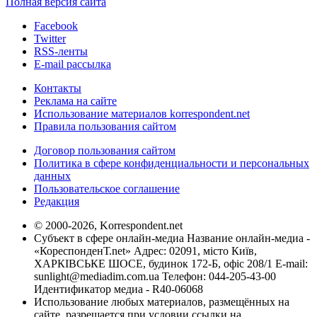
Полная версия сайта
Facebook
Twitter
RSS-ленты
E-mail рассылка
Контакты
Реклама на сайте
Использование материалов korrespondent.net
Правила пользования сайтом
Договор пользования сайтом
Политика в сфере конфиденциальности и персональных
данных
Пользовательское соглашение
Редакция
© 2000-2026, Korrespondent.net
Субъект в сфере онлайн-медиа Название онлайн-медиа -
«КореспонденТ.net» Адрес: 02091, місто Київ,
ХАРКІВСЬКЕ ШОСЕ, будинок 172-Б, офіс 208/1 E-mail:
sunlight@mediadim.com.ua
Телефон: 044-205-43-00
Идентификатор медиа - R40-06068
Использование любых материалов, размещённых на
сайте, разрешается при условии ссылки на