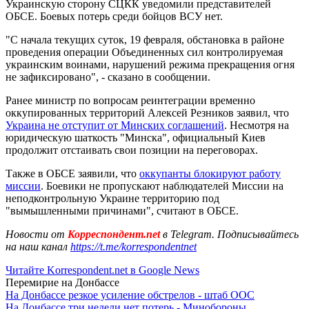
Украинскую сторону СЦКК уведомили представителей
ОБСЕ. Боевых потерь среди бойцов ВСУ нет.
"С начала текущих суток, 19 февраля, обстановка в районе
проведения операции Объединенных сил контролируемая
украинским воинами, нарушений режима прекращения огня
не зафиксировано", - сказано в сообщении.
Ранее министр по вопросам реинтеграции временно
оккупированных территорий Алексей Резников заявил, что
Украина не отступит от Минских соглашений
. Несмотря на
юридическую шаткость "Минска", официальный Киев
продолжит отстаивать свои позиции на переговорах.
Также в ОБСЕ заявили, что
оккупанты блокируют работу
миссии
. Боевики не пропускают наблюдателей Миссии на
неподконтрольную Украине территорию под
"вымышленными причинами", считают в ОБСЕ.
Новости от
Корреспондент.net
в Telegram. Подписывайтесь
на наш канал
https://t.me/korrespondentnet
Читайте Korrespondent.net в Google News
Перемирие на Донбассе
На Донбассе резкое усиление обстрелов - штаб ООС
На Донбассе три недели нет потерь - Минобороны