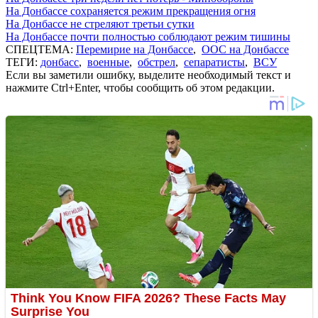
На Донбассе сохраняется режим прекращения огня
На Донбассе не стреляют третьи сутки
На Донбассе почти полностью соблюдают режим тишины
СПЕЦТЕМА:
Перемирие на Донбассе
,
ООС на Донбассе
ТЕГИ:
донбасс
,
военные
,
обстрел
,
сепаратисты
,
ВСУ
Если вы заметили ошибку, выделите необходимый текст и
нажмите Ctrl+Enter, чтобы сообщить об этом редакции.